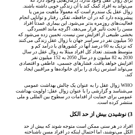
برای زوال عقل وجود ندارد، درمان‌هایی وجود دارد که
می‌تواند به افراد کمک کند با آن زندگی خوبی داشته باشند.
زوال عقل یک سندرم است که معمولاً ماهیت مزمن یا
پیشرونده دارد که در آن حافظه، تفکر، رفتار و توانایی انجام
فعالیت‌های روزمره بدتر می‌شود. این بیماری عمدتاً افراد
مسن را تحت تأثیر قرار می‌دهد، اگرچه مانند افسردگی
بخشی طبیعی از افزایش سن نیست. تخمین زده می‌شود که
50 میلیون نفر در سراسر جهان با زوال عقل زندگی می‌کنند
که نزدیک به 60 درصد آنها در کشورهای با درآمد کم و
متوسط هستند. تعداد کل افراد مبتلا به زوال عقل در سال
2030 به 82 میلیون و در سال 2050 به 152 میلیون نفر
افزایش خواهد یافت. فشارهای جسمی، عاطفی و اقتصادی
می‌تواند استرس زیادی را برای خانواده‌ها و مراقبین ایجاد
کند.
WHO زوال عقل را به عنوان یک چالش بهداشت عمومی
می‌شناسد و گزارشی را با عنوان زوال عقل: اولویت بهداشت
عمومی برای حمایت از اقدامات در سطوح بین المللی و ملی
منتشر کرده است.
3) نوشیدن بیش از حد الکل
افراد در هر سنی ممکن است متوجه شوند که بیش از حد
الکل می‌نوشند، اما احتمال اینکه در افراد مسن ناشناخته