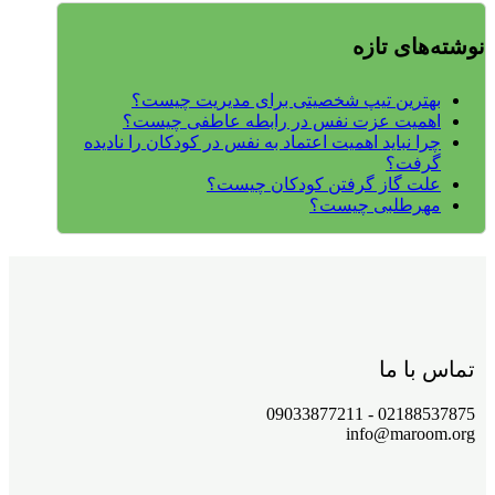
نوشته‌های تازه
بهترین تیپ شخصیتی برای مدیریت چیست؟
اهمیت عزت نفس در رابطه عاطفی چیست؟
چرا نباید اهمیت اعتماد به نفس در کودکان را نادیده
گرفت؟
علت گاز گرفتن کودکان چیست؟
مهرطلبی چیست؟
تماس با ما
02188537875 - 09033877211
info@maroom.org