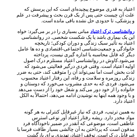
اعتیاد به قدری موضوع پیچیده‌ای است که این پرسش که
علت آن چیست حتی پس از یک قرن بحث و پیشرفت در علم
و پزشکی، تا حدودی حل نشده باقی مانده است.
ر
وانشناسی ترک اعتیاد
مبانی بسیاری را در بر می‌گیرد: خواه
این یک بیماری باشد یا یک شکست شخصی. در روانشناسی
اعتیاد به تأثیر سبک زندگی و دوران کودکی؛ تاریخچه
خانوادگی و جمعیت‌شناسی اجتماعی-اقتصادی و ده ها عامل
دیگر که قابل محاسبه یا اندازه گیری نیست، پرداخته
می‌شود.کاوش در روانشناسی اعتیاد مستلزم درک اصول
اولیه اعتیاد است. وقتی فردی درگیر فعالیتی می‌شود که
لذت بخش است اما نمی‌تواند آن را متوقف کند، حتی به ضرر
زندگی روزمره و سلامت و رفاه، این رفتار اعتیاد محسوب
می‌شود. فردی که به حدی مشروب می‌خورد که دوستان و
خانواده را از خود دور می‌کند و شغل خود را از دست می‌دهد
و با وجود همه اینها به نوشیدن ادامه می‌دهد، احتمالاً به الکل
اعتیاد دارد.
به همین ترتیب، فردی که نیاز غیرقابل کنترلی به هر گونه
مواد مخدر دارد. ریشه رفتار اعتیاد آور نوعی استرس
عاطفی است، موضوعی که آنقدر در ضمیر ناخودآگاه فرد
مدفون است که پرداختن به آن چالشی بسیار طاقت فرسا یا
غیرقابل درک است. توقف اعتیاد، تهدیدی برای بازگشت