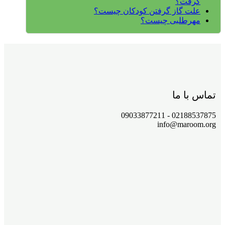
گرفت؟
علت گاز گرفتن کودکان چیست؟
مهرطلبی چیست؟
تماس با ما
02188537875 - 09033877211
info@maroom.org