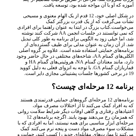
آموزه که او با آن مواجه شده بود، توسعه یافت.
در شکل اصلی خود، 12 قدم از یک الهام معنوی و مسیحی
نشأت می‌گرفت که از یک قدرت بزرگتر کمک
می‌خواست.کتاب بزرگ در ابتدا به عنوان راهنما برای افرادی
که نمی توانستند در جلسات انجمن AA شرکت کنند نوشته
شد، اما خیلی زود به الگویی برای برنامه به طور کلی تبدیل
شد. از آن زمان به ‌عنوان مدلی برای طیف گسترده‌ای از
برنامه‌های حمایتی استفاده شده است. علاوه بر گروه اصلی
الکلی‌های گمنام AA، شاخه‌های مختلفی در حال حاضر وجود
دارد، مانند معتادان گمنام NA، هروئینی‌های گمنام HA و
قماربازان گمنام GA. با توجه به انزوای فعلی به دلیل کووید
19 در برخی کشورها جلسات پشتیبانی مجازی دایر است.
برنامه 12 مرحله‌ای چیست؟
برنامه‌های 12 مرحله‌ای گروه‌های حمایتی قدرتمندی هستند
که به افراد کمک می‌کنند تا از اختلالات مصرف مواد،
اعتیادهای رفتاری و گاهی اوقات دیگر شرایط سلامت روانی
که همزمان رخ می‌دهند بهبود یابند. اگرچه برنامه‌های 12
مرحله‌ای ابزار مناسبی برای همه نیستند، اما به افرادی که با
مشکلات سوء مصرف مواد دست و پنجه نرم می‌کنند کمک
می‌کنند تا مهارت‌های مقابله‌ای جدید را کسب کنند، حمایت و