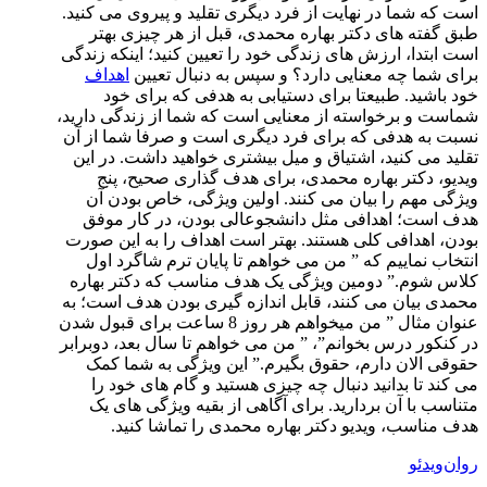
است که شما در نهایت از فرد دیگری تقلید و پیروی می کنید.
طبق گفته­ های دکتر بهاره محمدی، قبل از هر چیزی بهتر
است ابتدا، ارزش ­ها­ی زندگی خود را تعیین کنید؛ اینکه زندگی
برای شما چه معنایی دارد؟ و سپس به دنبال تعیین
اهداف
خود باشید. طبیعتا برای دست­یابی به هدفی که برای خود
شماست و برخواسته از معنایی است که شما از زندگی دارید،
نسبت به هدفی که برای فرد دیگری ­است و صرفا شما از آن
تقلید می­ کنید، اشتیاق و میل بیشتری خواهید داشت. در این
ویدیو، دکتر بهاره محمدی، برای هدف­ گذاری صحیح، پنج
ویژگی مهم را بیان می­ کنند. اولین ویژگی، خاص بودن آن
هدف است؛ اهدافی مثل دانشجو­عالی بودن، در کار موفق
بودن، اهدافی کلی هستند. بهتر است اهداف را به این صورت
انتخاب نماییم که ” من می خواهم تا پایان ترم شاگرد اول
کلاس شوم.” دومین ویژگی یک هدف مناسب که دکتر بهاره
محمدی بیان می ­کنند، قابل اندازه­ گیری بودن هدف است؛ به
عنوان مثال ” من می­خواهم هر روز 8 ساعت برای قبول شدن
در کنکور درس بخوانم”، ” من می­­ خواهم تا سال بعد، دو­برابر
حقوقی الان دارم، حقوق بگیرم.” این ویژگی به شما کمک
می­ کند تا بدانید دنبال چه چیزی هستید و گام­ های خود را
متناسب با آن بردارید. برای آگاهی از بقیه ویژگی های یک
هدف مناسب، ویدیو ­­­دکتر بهاره محمدی را تماشا کنید.
روان‌ویدئو