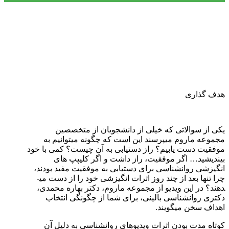
هدف گذاری
یکی از سوالاتی که خیلی از دانشجویان از متخصصین
مجموعه ماروم می­پرسند این است که چگونه می­توانیم به
موفقیت دست یابیم؟ راز دست­یابی به آن چیست؟ کمی با خود
بیندیشید… اگر موفقیت، راز داشت و اگر کلیپپ های
انگیزشی روان­شناسی برای دست­یابی به موفقیت مفید بودند،
چرا تنها بعد از چند روز اثرات انگیزشی خود را از دست می­
دهند؟ در این ویدیو از مجموعه ماروم، دکتر بهاره محمدی،
دکتری روان­شناسی بالینی، برای شما از چگونگی انتخاب
اهداف سخن می­گویند.
کوتاه­ مدت بودن اثرات ویدیو­های روان­شناسی به دلیل آن