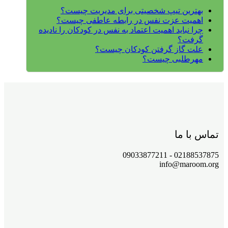
بهترین تیپ شخصیتی برای مدیریت چیست؟
اهمیت عزت نفس در رابطه عاطفی چیست؟
چرا نباید اهمیت اعتماد به نفس در کودکان را نادیده
گرفت؟
علت گاز گرفتن کودکان چیست؟
مهرطلبی چیست؟
تماس با ما
02188537875 - 09033877211
info@maroom.org