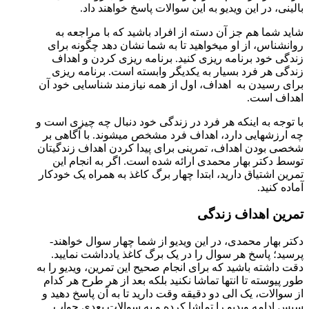
بالینی، در این ویدیو به این سوالات پاسخ خواهند داد.
شاید شما هم جز آن دسته از افراد باشید که با مراجعه به
روانشناس، از او می­خواهید تا به شما نشان دهد چگونه برای
زندگی خود برنامه ­ریزی کنید. برنامه ریزی کردن و اهداف
زندگی هر فرد بسیار به یکدیگر وابسته است. برنامه ­ریزی
برای رسیدن به اهداف، اول از همه نیازمند شناسایی خود آن
اهداف است.
با توجه به این­که هر فرد در زندگی خود دنبال چه چیزی است و
چه ارزش­هایی دارد، اهداف فرد مشخص می­شوند. با آگاهی بر
شخصی بودن اهداف، تمرینی برای پیدا کردن اهداف زندگی­تان
توسط دکتر بهار محمدی ارائه شده است. اگر به انجام این
تمرین اشتیاق دارید، ابتدا چهار برگ کاغذ به همراه یک خودکار
آماده کنید.
تمرین اهداف زندگی
دکتر بهار محمدی، در این ویدیو از شما چهار سوال خواهند­
پرسید؛ پاسخ هر سوال را در یک برگ کاغذ یادداشت نمایید.
دقت داشته ­باشید که برای انجام صحیح این تمرین، ویدیو را به
طور پیوسته تا انتها تماشا نکنید بلکه بعد از هر طرح هر کدام
از سوالات، یک الی دو دقیقه وقت دارید تا به آن پاسخ دهید و
سپس ادامه ویدیو را تماشا کرده و به سوالات بعدی جواب