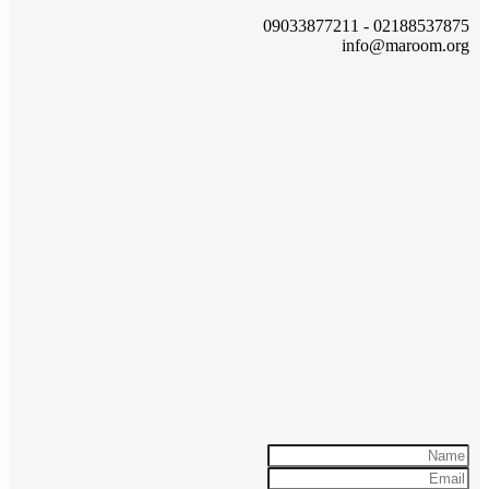
02188537875 - 09033877211
info@maroom.org