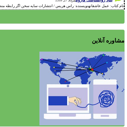
بنیاد روانشناسی ماروم
مرداد 27, 1399
نام کتاب: عمل عاشقانهنویسنده: راس هریس / انتشارات سایه سخن اگر رابطه منطقی و
مشاوره آنلاین