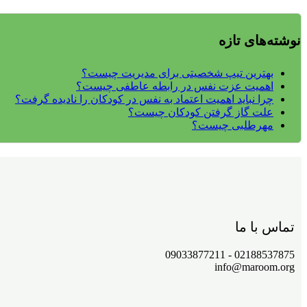
نوشته‌های تازه
بهترین تیپ شخصیتی برای مدیریت چیست؟
اهمیت عزت نفس در رابطه عاطفی چیست؟
چرا نباید اهمیت اعتماد به نفس در کودکان را نادیده گرفت؟
علت گاز گرفتن کودکان چیست؟
مهرطلبی چیست؟
تماس با ما
02188537875 - 09033877211
info@maroom.org