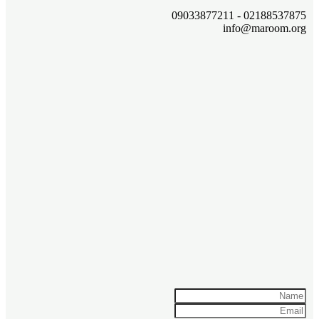
02188537875 - 09033877211
info@maroom.org