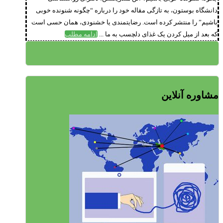
دانشگاه بوستون، به تازگی مقاله خود را درباره “چگونه شنونده خوبی
باشیم” را منتشر کرده ­است. رضا­یتمندی یا خشنودی، همان حسی است
که بعد از میل کردن یک غذا­ی دل­چسب به ما ...
ادامه مطلب
مشاوره آنلاین