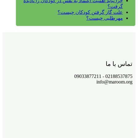
چرا نباید اهمیت اعتماد به نفس در کودکان را نادیده
گرفت؟
علت گاز گرفتن کودکان چیست؟
مهرطلبی چیست؟
تماس با ما
02188537875 - 09033877211
info@maroom.org