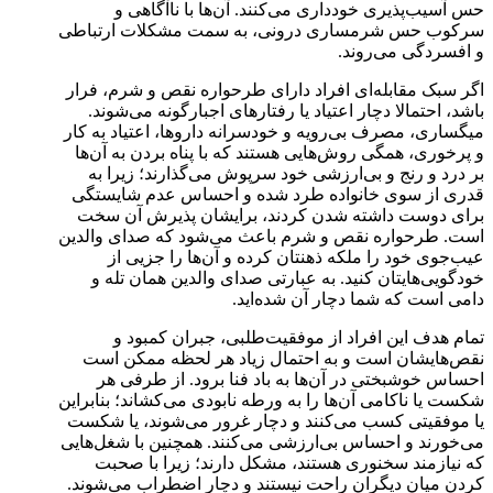
حس آسیب‌پذیری خودداری می‌کنند. آن‌ها با ناآگاهی و
سرکوب حس شرمساری درونی، به سمت مشکلات ارتباطی
و افسردگی می‌روند.
اگر سبک مقابله‌ای افراد دارای طرحواره نقص و شرم، فرار
باشد، احتمالا دچار اعتیاد یا رفتارهای اجبارگونه می‌شوند.
میگساری، مصرف بی‌رویه و خودسرانه داروها، اعتیاد به کار
و پرخوری، همگی روش‌هایی هستند که با پناه بردن به آن‌ها
بر درد و رنج و بی‌ارزشی خود سرپوش می‌گذارند؛ زیرا به
قدری از سوی خانواده طرد شده و احساس عدم شایستگی
برای دوست داشته شدن کردند، برایشان پذیرش آن سخت
است. طرحواره نقص و شرم باعث می‌شود که صدای والدین
عیب‌جوی خود را ملکه ذهنتان کرده و آن‌ها را جزیی از
خودگویی‌هایتان کنید. به عبارتی صدای والدین همان تله و
دامی است که شما دچار آن شده‌اید.
تمام هدف این افراد از موفقیت‌طلبی، جبران کمبود و
نقص‌هایشان است و به احتمال زیاد هر لحظه ممکن است
احساس خوشبختی در آن‌ها به باد فنا برود. از طرفی هر
شکست یا ناکامی آن‌ها را به ورطه نابودی می‌کشاند؛ بنابراین
یا موفقیتی کسب می‌کنند و دچار غرور می‌شوند، یا شکست
می‌خورند و احساس بی‌ارزشی می‌کنند. همچنین با شغل‌هایی
که نیازمند سخنوری هستند، مشکل دارند؛ زیرا با صحبت
کردن میان دیگران راحت نیستند و دچار اضطراب می‌شوند.