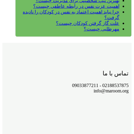
بهترین تیپ شخصیتی برای مدیریت چیست؟
اهمیت عزت نفس در رابطه عاطفی چیست؟
چرا نباید اهمیت اعتماد به نفس در کودکان را نادیده
گرفت؟
علت گاز گرفتن کودکان چیست؟
مهرطلبی چیست؟
تماس با ما
02188537875 - 09033877211
info@maroom.org