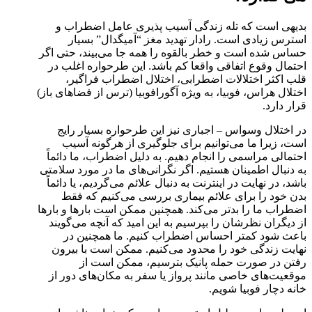
بدیهی است که تله زندگی آسیب پذیری عامل اضطراب و
استرس زیادی است. رادار تهدید مغز “آمیگدال” بسیار
حساس شده است و خطر بالقوه را همه جا می‌بیند، حتی اگر
احتمال وقوع اتفاقی واقعا کم باشد. این طرحواره اغلب در
قلب اکثر اختلالات اضطرابی، اختلال اضطراب فراگیر،
اختلال هراس، فوبیا، به ویژه آگورافوبیا (ترس از فضاهای باز)
قرار دارد.
در اختلال وسواس – اجباری نیز این طرحواره بسیار رایج
است، زیرا ما می‌توانیم برای جلوگیری از هرگونه آسیب
احتمالی مراسمی را انجام دهیم. به دلیل اضطراب، ما دائماً
به دنبال اطمینان هستیم. اگر نگرانی‌های ما در مورد سلامتی
باشد، در نهایت در اینترنت به دنبال علائم می‌گردیم، یا دائماً
بدن خود را برای علائم بیماری بررسی می‌کنیم که فقط
اضطراب ما را بدتر می‌کند. همچنین ممکن است بارها و بارها
از دیگران نظرشان را بپرسیم به این امید که آنچه می‌گویند
باعث شود کمتر احساس اضطراب کنیم. ما همچنین در
نهایت زندگی خود را محدود می‌کنیم. ممکن است با بیرون
رفتن در صورت حمله پانیک بترسیم، ممکن است از
موقعیت‌های خاصی مانند پرواز یا سفر به مکان‌های دور از
خانه دچار فوبیا شویم.