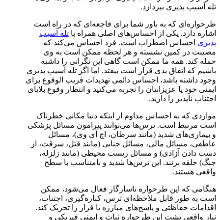
تله آسیب پذیری بپردازد.
طرحواره‌ای که به باور شما برای فاجعه‌ای که در راه است
اشاره دارد. یکی از احساس‌های اصلی همراه با
تله آسیب
پذیری
احساس اضطراب است. فرد احساس می‌کند که
مصیبت در کمین نشسته و هر لحظه ممکن است به وی
حمله کند. همه ما ممکن است گاهی این نگرانی را داشته
باشیم که اتفاق بدی قرار است بیفتد.
اما اگر تله آسیب پذیری
وجود داشته باشد، احساس دائمی تهدیدات قریب الوقوع برای
ایمنی خود یا عزیزانتان را تجربه می‌کنید و انتظار وقوع بلایای
اجتناب ناپذیر را دارید.
مواردی که به احساس مداوم از اینکه دنیا مکانی خطرناک
است مرتبط است. ترس‌ها می‌توانند پیرامون مسائل پزشکی
و بیماری‌های شدید (مانند سرطان، اچ آی وی)، مسائل
عاطفی، مسائل مالی، مسائل جنایی (مانند قتل، سرقت، از
دست دادن آزادی) و مسائل زیست محیطی (مانند زلزله،
جنگ) حلقه بزنند. این ترس‌ها شدید و نامتناسب با سطح
واقعی هستند.
هنگامی که این طرحواره ناسازگار فعال می‌شود، ممکن
است به طور قابل ملاحظه‌ای ترس، کناره‌گیری، اجتناب،
اقدامات حفاظتی و پاسخ‌های مبارزه یا فرار را تحریک کند.
نیاز واقعی پشت این طرحواره ثبات و ایمنی فیزیکی و