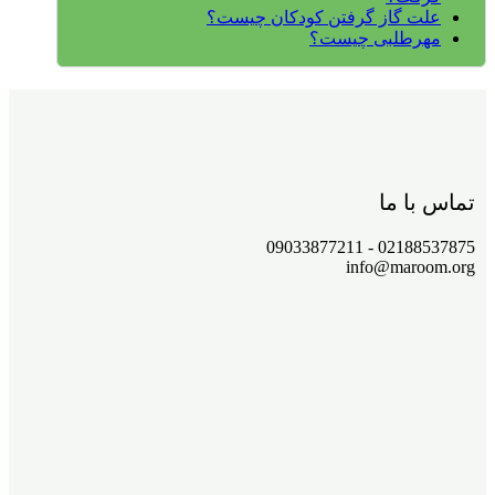
علت گاز گرفتن کودکان چیست؟
مهرطلبی چیست؟
تماس با ما
02188537875 - 09033877211
info@maroom.org