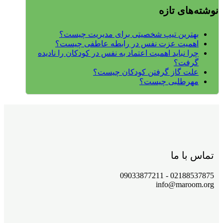
نوشته‌های تازه
بهترین تیپ شخصیتی برای مدیریت چیست؟
اهمیت عزت نفس در رابطه عاطفی چیست؟
چرا نباید اهمیت اعتماد به نفس در کودکان را نادیده
گرفت؟
علت گاز گرفتن کودکان چیست؟
مهرطلبی چیست؟
تماس با ما
02188537875 - 09033877211
info@maroom.org