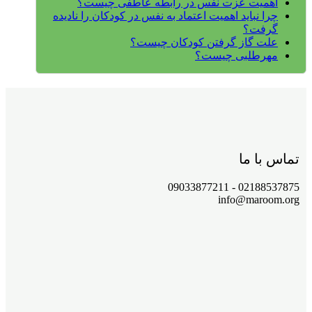
اهمیت عزت نفس در رابطه عاطفی چیست؟
چرا نباید اهمیت اعتماد به نفس در کودکان را نادیده
گرفت؟
علت گاز گرفتن کودکان چیست؟
مهرطلبی چیست؟
تماس با ما
02188537875 - 09033877211
info@maroom.org