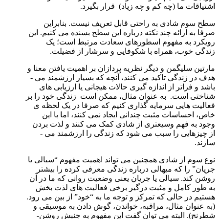
اشتیاقات ما (چه کم و چه زیاد) قرار بگیرد.
سطح سوم شادی به راحتی قابل تعریف نیست. بنابراین
صرفا به ارائه چند نکته درباره این سطح بسنده می­ کنیم. این
رویکرد به مفهوم اسطوره­ای سعادت مرتبط است؛ یک
زندگی خوب، همراه با شکوفایی و سرشار از فضیلت.
مارتین سلیگمن و دیگر نظریه پردازان بر اهمیت یافتن معنا و
هدف در زندگی تاکید می­ کنند، آنچه که بسیار ارزشمند می ­
باشد و فراتر از اندازه­ گیری حالات هیجانی یا ارزیابی­ های
شناختی است. به عنوان مثال، ممکن است زندگی خود را بر
فعالیت ­هایی سرمایه گذاری کنیم که صرفا در یک لحظه ­ی
خاص، احساسات مثبت چندانی ایجاد نمی­ کنند، اما با این
وجود به فهم وسیع­تری از شادی کمک می­ کنند و لذت بردن
از چیزهایی را سبب می ­شود که زندگی را ارزشمند می ­
سازند.
نوع سوم از شادی همچنین می­ تواند اهمیت مفهوم “سیالی یا
جریان” را که میهالی درباره زندگی معرفی کرده را بیشتر
روشن کند. سیالی یا جریان یعنی وضعیت روانی که ما در آن
به طور کامل و مثبت درگیر برخی فعالیت­ های لذت بخش
هستیم در حالی که تمرکز و توجه ما به “خود” از بین می ­رود.
(به عنوان مثال، مراقبه، خواندن، گوش دادن به موسیقی و
شطرنج). البته می­ توان گفت این مفهوم به جنبش روشن­