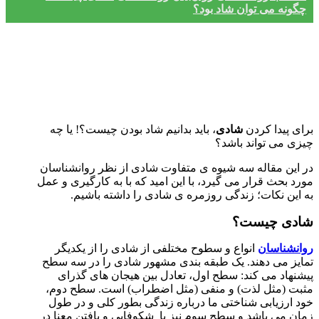
چگونه می توان شاد بود؟
برای پیدا کردن
شادی
، باید بدانیم شاد بودن چیست؟! یا چه
چیزی می ­تواند باشد؟
در این مقاله سه شیوه­ ی متفاوت شادی از نظر روانشناسان
مورد بحث قرار می ­گیرد، با این امید که با به کارگیری و عمل
به این نکات؛ زندگی روزمره­ ی شادی را داشته باشیم.
شادی چیست؟
روانشناسان
انواع و سطوح مختلفی از شادی را از یکدیگر
تمایز می ­دهند. یک طبقه ­بندی مشهور شادی را در سه سطح
پیشنهاد می­ کند: سطح اول، تعادل بین هیجان­ های گذرای
مثبت (مثل لذت) و منفی (مثل اضطراب) است. سطح دوم،
خود ارزیابی شناختی ما درباره زندگی بطور کلی و در طول
زمان می ­باشد و سطح سوم نیز با شکوفایی و یافتن معنا در