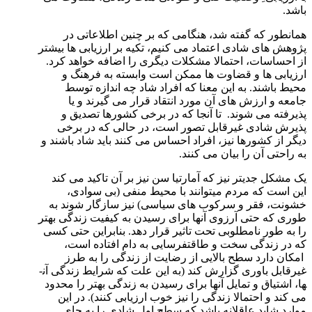
باشد.
همانطور که گفته شد، هنگامی که بر چنین اطلاعاتی در
پژوهش­ های شادی اعتماد می ­کنیم، تکیه بر ارزیابی ­ها بیشتر
از احساسات، احتمالا مشکلات دیگری را اضافه خواهد کرد.
ارزیابی­ ها و قضاوت­ ها ممکن است وابسته به فرهنگ و
محیط باشند. به این معنا که افراد شاد چه اندازه توسط
جامعه و ارزش ­های آن مورد انتقاد قرار می ­گیرند و یا
پذیرفته می ­شوند. تا آن­جا که در برخی کشورها تصدیق و
پذیرش شادی غیرقابل تصور است، در حالی که در برخی
دیگر از کشورها نیز، افراد احساس می­ کنند باید شاد باشند و
به راحتی آن را بیان می­ کنند.
یک مشکل جدی­تر نیز که آمارتیا سن نیز بر آن تاکید می ­کند
این است که مردم می­توانند با محیط منفی (بی­ سوادی،
خشونت، فقر و سرکوب­ های سیاسی) نیز سازگار شوند به
طوری که حتی آرزوی آن­ها برای رسیدن به کیفیت زندگی بهتر
را به طور نامطلوبی تحت تاثیر قرار دهد. بنابراین حتی کسی
که در زندگی سخت و طاقت­فرسایی به دام افتاده است،
امکان دارد سطح بالایی از رضایت از زندگی را به طرز
غیرقابل باوری گزارش کند (به این علت که شرایط زندگی آن­
ها، اشتیاق و تمایل آن­ها برای رسیدن به زندگی بهتر را محدود
می­ کند و احتمالا زندگی را نیز خوب ارزیابی کنند). در این
موارد شاید عاقلانه باشد که سطح اول شادی را به جای