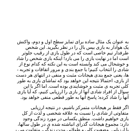
به عنوان یک مثال ساده برای تمایز سطح اول و دوم، واکنش
یک هوادار به بازی بیس بال را در نظر بگیرید. این شخص
طرفدار تیم خاصی است که در طول بازی از رقیب جلوتر
است اما در نهایت بازی را می ­بازد! اینکه بازی شخص را شاد
و خوشحال می­ کند وابسته است به این نکته که کدام نوع از
شادی را انتخاب کنیم! با جمع­ بندی و مرور اتفاقات و تجربه ­
ها، یعنی جمع ­بندی هیجانات مثبت و منفی در انتهای هر دست
از بازی، احتمالا نتیجه این خواهد بود که تماشای بازی به طور
کلی تجربه ­ی مثبت و خوشایندی بوده است. اما اگر با این
سوال از افراد شادی آن­ها از بازی را ارزیابی کنیم، که آیا بازی
آن­ها را شاد کرده؛ پاسخ آن­ها به طور قطعی منفی خواهد بود.
اگر فقط بر هیجانات متمرکز باشیم، در نتیجه ارزیابی
متفاوتی از شادی را نسبت به علاقه شخصی و لذت از کل
بازی خواهیم داشت. منطق یکسانی در مورد زندگی وجود
دارد: مجموع هیجانات گذرای انباشته شده­ ی در طول سال­ها،
با ارزیابی ِ وضعیت کلی و طولانی مدت زندگی، متفاوت می ­