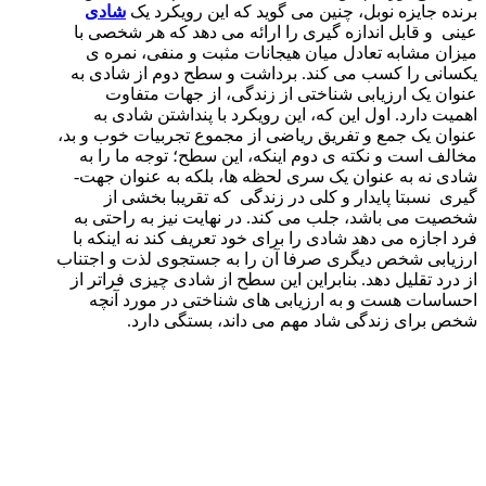
برنده جایزه نوبل، چنین می­ گوید که این رویکرد یک
شادی
عینی و قابل اندازه گیری را ارائه می دهد که هر شخصی با
میزان مشابه تعادل میان هیجانات مثبت و منفی، نمره­ ی
یکسانی را کسب می ­کند. برداشت و سطح دوم از شادی به
عنوان یک ارزیابی شناختی از زندگی، از جهات متفاوت
اهمیت دارد. اول این که، این رویکرد با پنداشتن شادی به
عنوان یک جمع و تفریق ریاضی از مجموع تجربیات خوب و بد،
مخالف است و نکته ی دوم اینکه، این سطح؛ توجه ما را به
شادی نه به عنوان یک سری لحظه ­ها، بلکه به عنوان جهت­
گیری نسبتا پایدار و کلی در زندگی که تقریبا بخشی از
شخصیت می ­باشد، جلب می ­کند. در نهایت نیز به راحتی به
فرد اجازه می ­دهد شادی را برای خود تعریف کند نه اینکه با
ارزیابی شخص دیگری صرفا آن را به جستجوی لذت و اجتناب
از درد تقلیل دهد. بنابراین این سطح از شادی چیزی فراتر از
احساسات هست و به ارزیابی ­های شناختی در مورد آن­چه
شخص برای زندگی شاد مهم می ­داند، بستگی دارد.