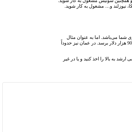
یش و همچنین سوئیس مشغول به کار شوید.
یکا، نیوزلند و… مشغول به کار شوید.
 شما می‌باشد. اما به عنوان مثال
یک روانشناس عموما در کانادا می‌تواند سالانه حدود 70 الی 80 هزار دلار درآمد کسب کند. در استرالیا درآمد می‌تواند در طول سال به 80 الی 90 هزار دلار برسد. در عمان نیز حدوداً
د به بالا را اخذ کنید و یا در غیر