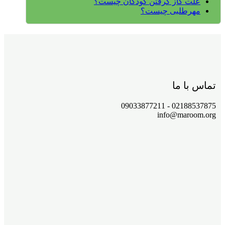
علت گاز گرفتن کودکان چیست؟
مهرطلبی چیست؟
تماس با ما
02188537875 - 09033877211
info@maroom.org