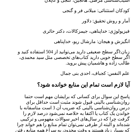
آسیب‌شناسی مرضی: هالجین، گنجی و کاپلان
کودکان استثنائی: میلانی فر و گنجی
آمار و روش تحقیق: دلاور
فیزیولوژِی: خداپناهی، جیمزکالات، دکتر حائری
انگیزش و هیجان: مارشال ریو، خداپناهی
زبان:اگر سطح ضعیفی دارید می‌توانید از 504 استفاده کنید و
اگر سطح خوبی دارید کتاب‌های تخصصی مثل سید محمدی،
طالب زاده و هاشمیان پیش بروید.
علم النفس: کجباف، احدی بنی جمال
آیا لازم است تمام این منابع خوانده شود؟
پاسخ این سوال برای کسانی که برایشان مهم است حتما
روان‌شناسی بالینی قبول شوند مثبت است حداقل برای
درس روان‌شناسی بالینی که ضریب آن 3 است متاسفانه با
خواندن یک کتاب یا اکتفا به خلاصه نمی‌شود درصد لازم را
گرفت چرا که در سال‌های اخیر سوالات مفهومی و ترکیبی
شده‌اند و البته از طرفی نمی‌توان تمام منابع را هم خواند چرا
که بسیار زیاد هستند و وقت محدود، به سراغ همه منابع رفتن