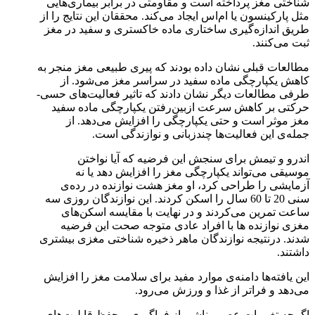
شناختی مغز پرداخته است و مقاومتی در برابر بیماری‌هایی
مثل پارکینسون یا ام‌اس ایجاد می‌کند. محققان این نتایج را از
طریق اندازه‌گیری ساختاری ماده خاکستری و سفید در مغز
ثبت می‌کنند.
مطالعات قبلی نشان داده بودند که پیری طبیعی مغز منجر به
کاهش یکپارچگی ماده سفید در سراسر مغز می‌شود. از
طرفی مطالعات دیگر نشان دادند که تاثیر فعالیت‌های حسی-
حرکتی بر کاهش سرعت ازبین‌رفتن یکپارچگی ماده سفید
مغز موثر است و حتی یکپارچگی را افزایش می‌دهد. از
جمله‌ی این فعالیت‌ها چندزبانی و نوازندگی است.
اندرو و تیمش برای سنجش این فرضیه که آیا نواختن
موسیقی می‌تواند یکپارچگی مغز را افزایش دهد یا نه
آزمایشی را طراحی کرد، او مغز هشت نوازنده در رده‌ی
سنی 20 تا 60 سال را اسکن کردند. این نوازندگان روزی سه
ساعت تمرین می‌کردند و در نهایت با مقایسه اسکن‌های
مغزی نوازنده ها با افراد عادی متوجه صحت این فرضیه
شدند. درنتیجه نوازندگان ماهر ذخیره شناختی مغزی بیشتری
داشتند.
این یافته‌ها دامنه‌ی موارد مفید برای سلامت مغز را افزایش
می‌دهد و فراتر از غذا و ورزش می‌رود.
اگرچه تغییرات عصبی ناشی از فراگیری و حفظ قابلیت‌های