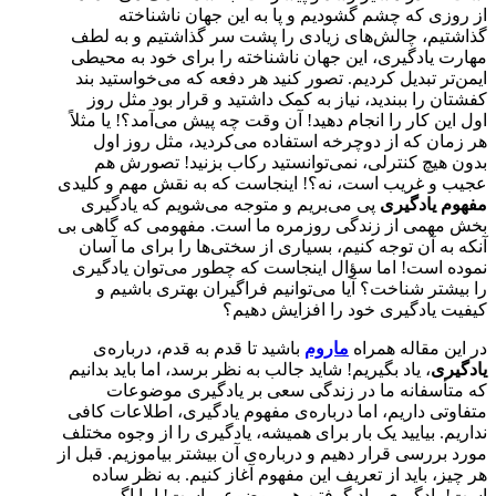
از روزی که چشم گشودیم و پا به این جهان ناشناخته
گذاشتیم، چالش‌های زیادی را پشت سر گذاشتیم و به لطف
مهارت یادگیری، این جهان ناشناخته را برای خود به محیطی
ایمن‌تر تبدیل کردیم. تصور کنید هر دفعه که می‌خواستید بند
کفشتان را ببندید، نیاز به کمک داشتید و قرار بود مثل روز
اول این کار را انجام دهید! آن وقت چه پیش می‌آمد؟! یا مثلاً
هر زمان که از دوچرخه استفاده می‌کردید، مثل روز اول
بدون هیچ کنترلی، نمی‌توانستید رکاب بزنید! تصورش هم
عجیب و غریب است، نه؟! اینجاست که به نقش مهم و کلیدی
مفهوم یادگیری
پی می‌بریم و متوجه می‌شویم که یادگیری
بخش مهمی از زندگی روزمره ما است. مفهومی که گاهی بی
آنکه به آن توجه کنیم، بسیاری از سختی‌ها را برای ما آسان
نموده است! اما سؤال اینجاست که چطور می‌توان یادگیری
را بیشتر شناخت؟ آیا می‌توانیم فراگیران بهتری باشیم و
کیفیت یادگیری خود را افزایش دهیم؟
در این مقاله همراه
ماروم
باشید تا قدم به قدم، درباره‌ی
یادگیری
، یاد بگیریم! شاید جالب به نظر برسد، اما باید بدانیم
که متأسفانه ما در زندگی سعی بر یادگیری موضوعات
متفاوتی داریم، اما درباره‌ی مفهوم یادگیری، اطلاعات کافی
نداریم. بیایید یک بار برای همیشه، یادگیری را از وجوه مختلف
مورد بررسی قرار دهیم و درباره‌ی آن بیشتر بیاموزیم. قبل از
هر چیز، باید از تعریف این مفهوم آغاز کنیم. به نظر ساده
است! یادگیری، یاد گرفتن هر موضوعی است! اما اگر