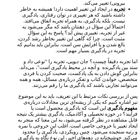
بیرونی) تغییر می‌کند.
تجربه
در ایجاد این تغییر اهمیت دارد! همیشه به خاطر
داشته باشید که هر تغییری در توان رفتاری، یادگیری
نیست. بلکه یادگیری، به همراه تجربه اتفاق می‌افتد.
احتمالاً این سؤال در ذهنتان باشد که مگر می‌شود به
غیر از تجربه، تغییری پیش آید؟ پاسخ به این سؤال
مثبت است. چرا که گاهی این تغییر بخاطر رشد کردن،
بالغ شدن و یا افزایش سن است. بنابراین باید بدانیم که
تجربه در یادگیری بسیار مهم است.
اما تجربه دقیقاً چیست؟ جان دیویی، تجربه را “نوعی داد و
ستد بین یادگیرنده و آنچه در محیط یادگیری است”، می‌داند.
بنابراین گوش دادن به یک پادکست، صحبت کردن با فردی
متخصص، خواندن کتاب و تفکر درباره‌ی مسائل، همه و همه
می‌توانند تجاربی باشند که یادگیری ما را رقم می‌زنند.
پس از بررسی نکات مرتبط با این تعریف، باید به این موضوع
نیز اشاره کنیم که یکی از ریشه‌ای ترین مجادلات درباره‌ی
مفهوم یادگیری
این است که یادگیری محصول است یا
فرآیند؟ در حوزه تحصیلی و آکادمیک، یادگیری بیشتر یک نتیجه
قابل مشاهده در نظر گرفته می‌شود، به این معنا که منجر به
ایجاد تغییر یا خروجی خاصی است. اغلب این خروجی با نمره
و رتبه سنجیده می‌شود. چنین رویکردی، یادگیری را محدود
می‌کند. خوشبختانه در دهه‌های اخیر، این نوع نگاه به یادگیری