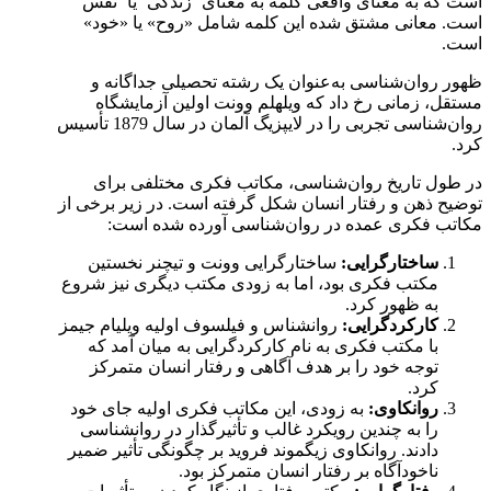
است که به معنای واقعی کلمه به معنای ‘زندگی’ یا ‘نفس’
است. معانی مشتق شده این کلمه شامل «روح» یا «خود»
است.
ظهور روان‌شناسی به‌عنوان یک رشته تحصیلی جداگانه و
مستقل، زمانی رخ داد که ویلهلم وونت اولین آزمایشگاه
روان‌شناسی تجربی را در لایپزیگ آلمان در سال 1879 تأسیس
کرد.
در طول تاریخ روان‌شناسی، مکاتب فکری مختلفی برای
توضیح ذهن و رفتار انسان شکل گرفته است. در زیر برخی از
مکاتب فکری عمده در روان‌شناسی آورده شده است:
ساختارگرایی:
ساختارگرایی وونت و تیچنر نخستین
مکتب فکری بود، اما به زودی مکتب دیگری نیز شروع
به ظهور کرد.
کارکردگرایی:
روانشناس و فیلسوف اولیه ویلیام جیمز
با مکتب فکری به نام کارکردگرایی به میان آمد که
توجه خود را بر هدف آگاهی و رفتار انسان متمرکز
کرد.
روانکاوی:
به زودی، این مکاتب فکری اولیه جای خود
را به چندین رویکرد غالب و تأثیرگذار در روانشناسی
دادند. روانکاوی زیگموند فروید بر چگونگی تأثیر ضمیر
ناخودآگاه بر رفتار انسان متمرکز بود.