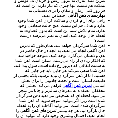
تمرین کنید. نیازی به بیرون رفتن و خریدن یک کوسن و
نیمکت هم نیست تنها چیزی که نیاز دارید این است که
هر روز کمی زمان و مکان را برای دستیابی به
مهارت‌های ذهن آگاهی
اختصاص دهید.
راهی برای آرام کردن و ساکت کردن ذهن شما وجود
ندارد و هدف هم این نیست. هیچ حالت سعادتی وجود
ندارد. تمام تلاش شما این است که بدون قضاوت به
لحظه حال توجه کنید. آسان به نظر می‌رسد درست
است؟
ذهن شما سرگردان خواهد شد. همان‌طور که تمرین
ذهن آگاهی انجام می‌دهید، به آنچه در حال حاضر در
بدن و ذهنتان می‌گذرد، توجه کنید، متوجه خواهید شد
که افکار زیادی از راه می‌رسند. ممکن است ذهن شما
به سمت اتفاقی که دیروز رخ داده است، سوق پیدا کند.
ذهن شما سعی می‌‌کند هر جایی باید جز جایی که
هستید. اما از ذهن سرگردان نباید ترسید. بلکه بخشی از
طبیعت انسان است و لحظه جادویی را برای بخش
اساسی
تمرین ذهن آگاهی
فراهم می‌کند. بخشی که
محققان معتقدند به مغزهای سالم‌تر و چابک‌تر منجر
می‌شود: لحظه‌ای که تشخیص می‌دهید ذهن سرگردان
شده است زیرا اگر بتوانید متوجه شوید که ذهن شما
سرگردان شده است، می‌توانید آگاهانه آن را به لحظه
حال بازگردانید. هر چه بیشتر
تمرین‌های ذهن آگاهی
را
انجام دهید، احتمال بیشتری وجود دارد که بتوانید آن را