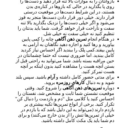
بازوانتان را به موازات بالا تنه قرار دهید و دست‌ها را
روی پا بگذارید در حالی که بازوها در کناره‌ی بدن
هستند، در این شرایط دست‌ها در موقعیت درستی
قرار دارند. خیلی دور قرار دادن دست‌ها منجر به قوز
می‌شود و اگر خیلی دست‌ها را نزدیک بگذارید بالا تنه
سفت و ناراحت قرار خواهد گرفت. شما باید بدنتان را
تنظیم کنید نه خیلی سفت نه خیلی شل.
در هنگام انجام
تمرین ذهن آگاهی
چانه را کمی پایین
بیاورید و رها کنید و اجازه دهید نگاهتان به آرامی به
پایین بیفتد.کمی پلک را ببندید اگر احساس نیاز کردید
کامل ببندید. اما ضروری نیست که حتما چشمانتان در
حین مراقبه بسته باشد. شما می‌توانید به راحتی قبل از
بستن آنچه هست را مشاهده کنید بدون اینکه بر آنچه
هست تمرکز کنید.
برای مدتی حضور کامل داشته و
آرام
باشید. سپس بلند
شوید و به دنبال
کارهای روزمره
بروید.
دوباره
تمرین‌های ذهن آگاهی
را شروع کنید. وقتی
موقعیت نشستن شما ثابت و مشخص شد، نفستان را
احساس کنید یا کلامی مثل “دم و بازدمت را دنبال کن”
تکرار کنید. برخی از انواع تمرین‌ها تکیه بیشتری بر
بازدم دارند (می‌تواند به این دلیل باشد که با بازدم در
خیلی از تمرین‌ها تنش را از بدن خارج می‌کنند) و برای
دم شما باید یک مکث کامل داشته باشید.