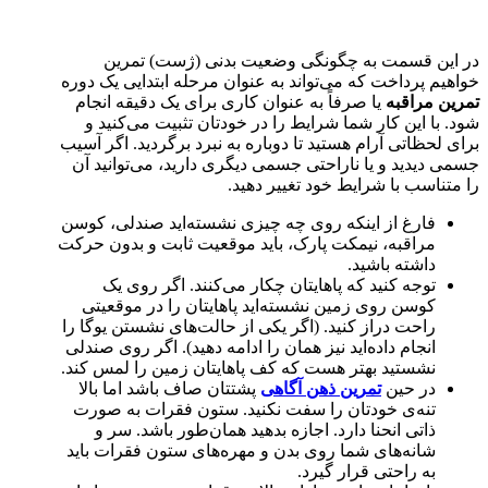
در این قسمت به چگونگی وضعیت بدنی (ژست) تمرین
خواهیم پرداخت که می‌تواند به عنوان مرحله ابتدایی یک دوره‌
تمرین مراقبه‌
یا صرفاً به عنوان کاری برای یک دقیقه انجام
شود. با این کار شما شرایط را در خودتان تثبیت می‌کنید و
برای لحظاتی آرام هستید تا دوباره به نبرد برگردید. اگر آسیب
جسمی دیدید و یا ناراحتی جسمی دیگری دارید، می‌توانید آن
را متناسب با شرایط خود تغییر دهید.
فارغ از اینکه روی چه چیزی نشسته‌اید صندلی، کوسن
مراقبه، نیمکت پارک، باید موقعیت ثابت و بدون حرکت
داشته باشید.
توجه کنید که پاهایتان چکار می‌کنند. اگر روی یک
کوسن روی زمین نشسته‌اید پاهایتان را در موقعیتی
راحت دراز کنید. (اگر یکی از حالت‌های نشستن یوگا را
انجام داده‌اید نیز همان را ادامه دهید). اگر روی صندلی
نشستید بهتر هست که کف پاهایتان زمین را لمس کند.
در حین
تمرین ذهن آگاهی
پشتتان صاف باشد اما بالا
تنه‌ی خودتان را سفت نکنید. ستون فقرات به صورت
ذاتی انحنا دارد. اجازه بدهید همان‌طور باشد. سر و
شانه‌های شما روی بدن و مهره‌‌های ستون فقرات باید
به راحتی قرار گیرد.