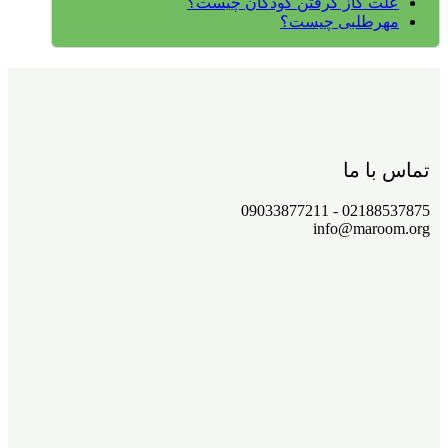
علت گاز گرفتن کودکان چیست؟
مهرطلبی چیست؟
تماس با ما
02188537875 - 09033877211
info@maroom.org