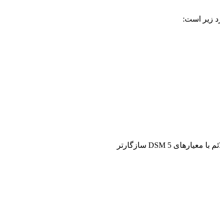
 زیر است:
دست می‌یابند. با افزایش سن، ارائه علائم با معیارهای DSM 5 سازگارتر