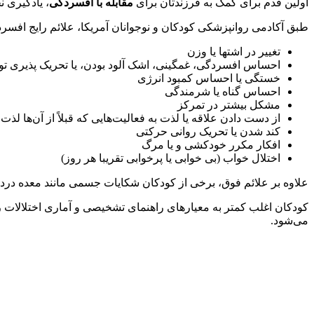
اولین قدم برای کمک به فرزندتان برای
مقابله با افسردگی
، یادگیری 
طبق آکادمی روانپزشکی کودکان و نوجوانان آمریکا، علائم رایج افسر
تغییر در اشتها یا وزن
احساس افسردگی، غمگینی، اشک آلود بودن، یا تحریک پذیری توسط
خستگی یا احساس کمبود انرژی
احساس گناه یا شرمندگی
مشکل بیشتر در تمرکز
از دست دادن علاقه یا لذت به فعالیت‌هایی که قبلاً از آن‌ها لذت می٬‌برده 
کند شدن یا تحریک روانی حرکتی
افکار مکرر خودکشی و یا مرگ
اختلال خواب (بی خوابی یا پرخوابی تقریبا هر روز)
علاوه بر علائم فوق، برخی از کودکان شکایات جسمی مانند معده در
کودکان اغلب کمتر به معیارهای راهنمای تشخیصی و آماری اختلالات روانی (SM 5
می‌شود.