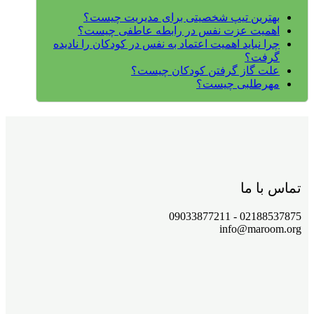
بهترین تیپ شخصیتی برای مدیریت چیست؟
اهمیت عزت نفس در رابطه عاطفی چیست؟
چرا نباید اهمیت اعتماد به نفس در کودکان را نادیده
گرفت؟
علت گاز گرفتن کودکان چیست؟
مهرطلبی چیست؟
تماس با ما
02188537875 - 09033877211
info@maroom.org