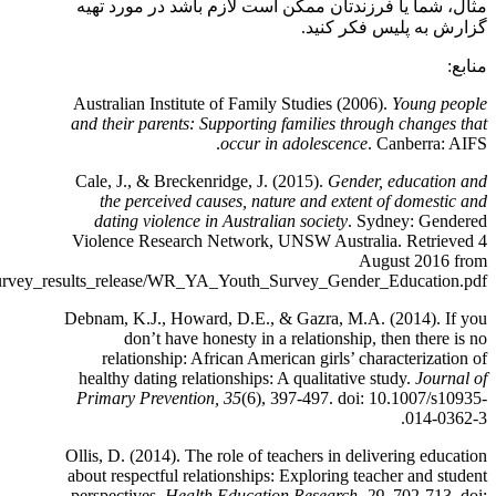
مثال، شما یا فرزندتان ممکن است لازم باشد در مورد تهیه
گزارش به پلیس فکر کنید.
منابع:
Australian Institute of Family Studies (2006).
Young people
and their parents: Supporting families through changes that
occur in adolescence
. Canberra: AIFS.
Cale, J., & Breckenridge, J. (2015).
Gender, education and
the perceived causes, nature and extent of domestic and
dating violence in Australian society
. Sydney: Gendered
Violence Research Network, UNSW Australia. Retrieved 4
August 2016 from
survey_results_release/WR_YA_Youth_Survey_Gender_Education.pdf.
Debnam, K.J., Howard, D.E., & Gazra, M.A. (2014). If you
don’t have honesty in a relationship, then there is no
relationship: African American girls’ characterization of
healthy dating relationships: A qualitative study.
Journal of
Primary Prevention, 35
(6), 397-497. doi: 10.1007/s10935-
014-0362-3.
Ollis, D. (2014). The role of teachers in delivering education
about respectful relationships: Exploring teacher and student
perspectives.
Health Education Research, 29,
702-713. doi: