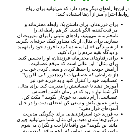
در این‌جا راه‌ها‌ی دیگر وجود دارد که می‌توانید برای رواج
روابط احترام‌آمیز از آن‌ها استفاده کنید:
برای فرزند‌تان، برای داشتن یک رابطه محترمانه و
مراقبت‌کننده، الگو باشید. اگر هم رابطه‌ای را
نامحترمانه می‌بینید، راه‌های مثبتی را برای مدیریت آن
بسازید. برای مثال، از یک مشاور کمک حرفه‌ای بگیرید.
از شنوندگی فعال استفاده کنید تا فرزند خود را بفهمید
و دیدگاه بقیه مردم را درک کنید.
برای رفتار‌ها‌ی محترمانه فرزندتان، او را تحسین کنید.
برای مثال ” این عالی است که موقع عصبانیت،
آرامش خودت را حفظ کردی و سعی کردی خودت را
(از شرایطی که عصبانی‌ات کرده) دور کنی. آفرین!”
عصبانیت خود را کنترل کنید و به فرزند خود نیز
آموزش دهید تا عصبانیتش را مدیریت کند. برای مثال،
اگر شما نیاز دارید که در زمان داشتن احساس
عصبانیت، آرام باشید، به خودتان بگویید ” مکث کن،
نفس عمیق بکش و سعی کن اعضا‌ی بدنت را در حال
آسوده‌ای قرار دهی.”
به فرزند خود استراتژی‌هایی برای چگونگی مدیریت
درگیری‌ها نشان دهید. برای مثال، شما می‌توانید چیزی
مانند این بگویید” من واقعا ناراحت و نگران می‌شوم
وقتی که تو در سر زمانی که با هم توافق کردیم، به