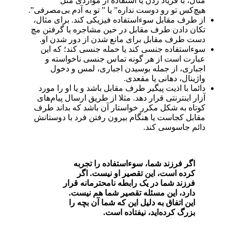
مثال، با فریاد زدن یا استفاده از مواردی مثل ”
هیچ‌کس تو رو دوست نداره” یا ” تو یه آدم بی‌مصرفی”.
از طرف مقابل سوءاستفاده فیزیکی کند. برای مثال،
تکان دادن طرف مقابل در حین مشاجره یا گرفتن مچ
دست طرف مقابل برای مانع شدن از دور شدن او.
سوءاستفاده جنسی کند یا حمله جنسی کند؛ که این
عبارت است از هر گونه تماس جنسی نا‌خواسته و
اجباری، از جمله بوسیدن اجباری، لمس و دخول
واژینال، دهانی یا مقعدی.
دائما با اذیت پیگیر طرف مقابل باشد و یا او را مورد
آزار اینترنتی قرار دهد. مثلا از طریق ارسال پیام‌ها‌ی
کوتاه به شکل مکرر خواستار آن باشد که بداند طرف
مقابل کجاست یا هنگام بیرون رفتن فرد با دوستانش
دائم جاسوسی کند.
اگر فرزند شما، سوءاستفاده را تجربه
کرده است، این تقصیر او نیست. اگر
فرزند شما در یک رابطه نامحترمانه قرار
دارد، این مسئله تقصیر شما هم نیست.
این اتفاق به دلیل این که شما آن بچه را
بزرگ کرده‌اید، نیفتاده است.