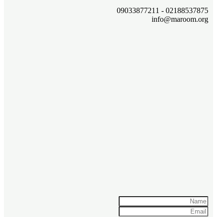
02188537875 - 09033877211
info@maroom.org