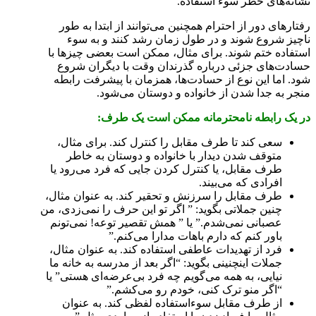
نشانه‌های خطر سوء استفاده.
رفتار‌های دور از احترام همچنین می‌توانند از ابتدا به طور
ناچیز شروع شوند و در طول زمان رشد کنند و به سوء
استفاده ختم شوند. برای مثال، ممکن است بعضی چیز‌ها با
حسادت‌ها‌ی جزئی درباره گذرندان وقت با دیگران شروع
شود. اما این نوع از حسادت‌ها، همزمان با پیشرفت رابطه
منجر به جدا شدن از خانواده و دوستان می‌شود.
در یک رابطه نامحترمانه ممکن است یک طرف:
سعی کند تا طرف مقابل را کنترل کند. برای مثال،
متوقف شدن دیدار با خانواده و دوستان به خاطر
طرف مقابل، یا کنترل کردن جایی که فرد می‌رود یا
افرادی که می‌بیند.
طرف مقابل را سرزنش و تحقیر کند. به عنوان مثال،
چنین جملاتی بگوید: ” اگر تو این حرف را نمی‌زدی، من
عصبانی نمی‌شدم.” یا ” همش تقصیر توعه! نمی‌تونم
باور کنم که دارم باهات مدارا می‌کنم.”
فرد از تهدیدات عاطفی استفاده کند. به عنوان مثال،
جملات اینچنینی بگوید: “اگر بعد از مدرسه به خانه ما
نیایی، به همه می‌گویم چه فرد بی‌عرضه‌ای هستی” یا
“اگر منو ترک کنی، خودم رو می‌کشم.”
از طرف مقابل سوءاستفاده لفظی کند. به عنوان