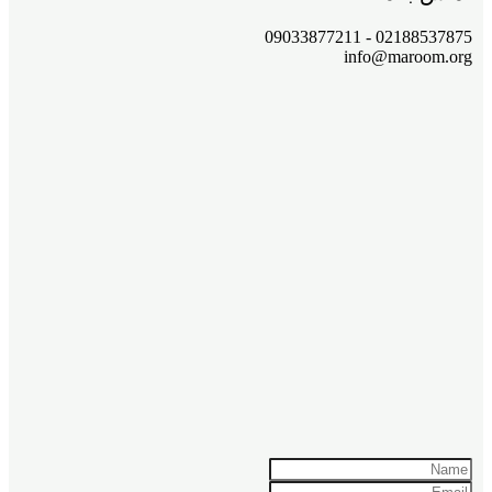
02188537875 - 09033877211
info@maroom.org