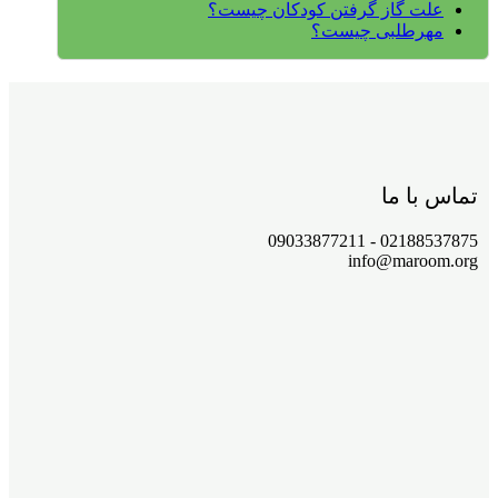
علت گاز گرفتن کودکان چیست؟
مهرطلبی چیست؟
تماس با ما
02188537875 - 09033877211
info@maroom.org