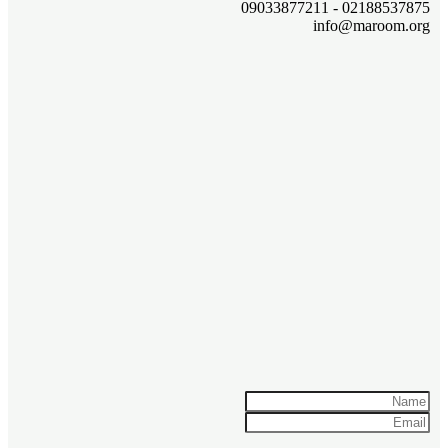
02188537875 - 09033877211
info@maroom.org