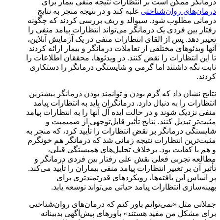
درمانگر ممکن است بر انتظارات نتیجه منفی بیمار برای
درمان‌های روان‌شناختی
غلبه کند و در نتیجه منجر به نتایج
درمانی مطلوب شود. سیوالد و ریف بررسی کردند که چگونه
رفتار بین فردی یک درمانگر می‌تواند انتظارات پیامد منفی را
تغییر دهد. پس از القای انتظارات منفی در یک آزمایش آنلاین،
آنها ویدئوهای مختلفی از تعاملات درمانگر و بیمار ارائه کردند
تا این انتظارات را نقض کنند. در ویدئوها، محققان اطلاعات را
ثابت نگه داشتند اما گرمی و شایستگی درمانگر را دستکاری
کردند.
نتایج نشان داد که گرم بودن و توانمند بودن درمانگر بیشترین
انتظارات را به دنبال دارد. درمانگران باید به انتظارات پیامد
منفی نزدیک شوند و در حالت ایده آل آنها را به انتظارات پیامد
مثبت‌تر تبدیل کنند. نتایج تأثیر قابل‌توجهی از صمیمیت و
شایستگی درمانگر بر نقض انتظارات را تأیید کرد، که منجر به
مثبت‌ترین انتظارات نتیجه زمانی شد که درمانگر هم خونگرم
و هم با کفایت بود. برخلاف تحلیل‌های همبستگی قبلی،
مطالعه تجربی فعلی نقش علی رفتار بین فردی درمانگر و
تأثیر آن بر تغییر انتظارات پیامد منفی بیماران را تأیید می‌کند.
بر اساس این یافته‌ها، رویکردهای قدرتمندتری برای
بهینه‌سازی انتظارات پیامد حیاتی می‌تواند توسعه یابد.
جملاتی مثل «نمی‌توانم باور کنم که درمان‌های روان‌شناختی
برای مشکل من مفید هستند» باورهای پیش‌آگهی بدبینانه