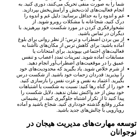
شما را به صورت منفی تحریک می‌کنند، دوری کنید. به
انجام فعالیت‌های لذت‌بخش و آرامش‌بخش بپردازید.
غم و اندوه را به حداقل برسانید: دلیل غم و اندوه را
درک کنید، شجاعانه با مشکلات روبرو شوید. از
نشخوارفکری کردن در مورد شکست خود بپرهیزید. با
دیگران در تماس باشید.
از بین بردن اضطراب و ترس؛ از نظر روانی برای بلوغ
آماده باشید: برای کاهش ترس از مکان‌های ناآشنا به
فعالیت‌های اجتماعی بپیوندید. برای امتحانات یا
مسابقات آماده شوید. تمرینات تمدد اعصاب و تنفس
عمیق را در موقعیت‌های اضطراب‌آور انجام دهید.
از شرم خلاص شوید. یاد بگیرید که محدودیت‌های خود
را بپذیرید: قدردان زحمات خود باشید. از شکست درس
بگیرید. اعتماد به نفس و عزت نفس را بازسازی کنید.
خود را از گناه رها کنید: نسبت به شکست یا اشتباهات
خود بیش از حد واکنش نشان ندهید. دلایل شکست را
پیدا کنید تا از تکرار اشتباه جلوگیری کنید. از پشیمانی
مکرر وقایع گذشته خودداری کنید. شجاع باشید و آماده
رویارویی با چالش‌های جدید باشید.
توسعه مهارت‌های مدیریت هیجان در
نوجوانان