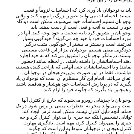
باید به نوجوانان یادآوری کرد که احساسات لزوماً واقعیت
نیستند. احساسات می‌توانند تصویر بزرگ را مبهم کنند و وقتی
نوجوانان تسلیم احساسات خود می‌شوند، ممکن است دیدگاه
خود را نسبت به آنچه واقعی است از دست بدهند. باید
نوجوانان را تشویق کرد تا به صحبت با خود توجه کنند. آنها در
مورد احساسات خود با خود چه می‌گویند؟ خودگویی بسیار
قدرتمند است و بیشتر ما بیشتر از خودگویی مثبت درگیر
خودگویی منفی هستیم. نوجوانان نیز از این قاعده مستثنی
نیستند. درمانگر نوجوانان را تشویق می‌کند که به خود اجازه
دهند احساساتشان را داشته باشند، در لحظه بمانند (حضور
بمانند) و با احساساتشان، حتی آنهایی که ناراحت‌کننده هستند،
«باشند»، فقط در این صورت مدیریت هیجان در نوجوانان
اتفاق می‌افتد. انجام این کار مستلزم آن است که نوجوانان یاد
بگیرند که در پردازش احساسات خود هوشیار و هدفمند باشند
و همچنین یاد بگیرند که چگونه خود را آرام کنند.
نوجوانان با چیزهایی روبرو می‌شوند که خارج از کنترل آنها
است و می‌تواند منجر به اضطراب مبتنی بر ترس شود. در یک
جمله، آنچه قابل کنترل نیست ممکن است ترس ایجاد کند.
توانایی تشخیص اینکه چه چیزی را می‌توان کنترل کرد و چه
چیزی را نمی‌توان کنترل کرد، مهم است. یادگیری مهارت
کنترل هیجان در نوجوانان منوط به این است که چگونه