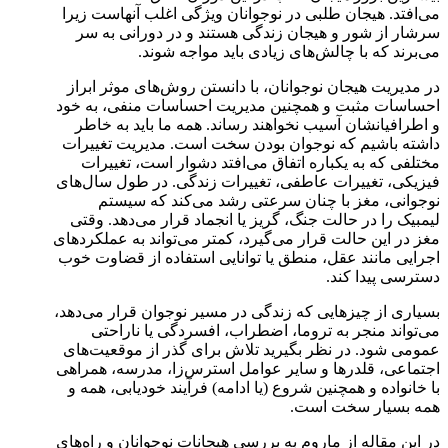
می‌افتد.
هیجان طلبی در نوجوانان ویژگی اغلب آنهاست زیرا
سرشار از شور و هیجان زندگی هستند و در دورانی به سر
می‌برند که با چالش‌های زیادی باید مواجه شوند.
در مدیریت هیجان نوجوانان، با دانستن روش‌های موثر ابراز
احساسات مثبت و همچنین مدیریت احساسات منفی، به خود
و اطرافیانشان آسیب نخواهند رساند. همه ما باید به خاطر
داشته باشیم که نوجوان بودن سخت است. مدیریت تغییرات
مختلفی که به یکباره اتفاق می‌افتد دشوار است، تغییرات
فیزیکی، تغییرات عاطفی، تغییرات زندگی. در طول سال‌های
نوجوانی، مغز با چنان سرعتی رشد می‌کند که سیستم
لیمبیک را در حالت جنگ، گریز یا انجماد قرار می‌دهد. وقتی
مغز در این حالت قرار می‌گیرد، کمتر می‌تواند به عملکردهای
اجرایی مانند عقل، منطق یا توانایی استفاده از قضاوت خوب
دسترسی پیدا کند.
بسیاری از چیزهایی که زندگی در مسیر نوجوان قرار می‌دهد،
می‌تواند منجر به تروما، اضطراب، افسردگی یا ناراحتی
عمومی شود. در نظر بگیرید تلاش برای گذر از موقعیت‌های
اجتماعی، قلدرها و سایر عوامل استرس‌زا، مدرسه، همراهی
با خانواده و همچنین شروع (یا ادامه) فرآیند خودیابی، همه و
همه بسیار سخت است.
در این مقاله از ماروم به بررسی هیجانات نوجوانان و راه‌های