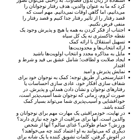
استفاده از زبان بدون قضاوت؛ به راحتی می‌توان تصور
کرد که ما به عنوان والدین، هدف رفتار نوجوانان را
می‌دانیم، اما گاهی اوقات نمی‌دانیم. مهم است که
قصد رفتار را از تأثیر رفتار جدا کنیم و قصد رفتار را
منفی فرض نکنیم.
اجتناب از فکر کردن به همه یا هیچ و پذیرش وجود یک
نقطه خاکستری نه یک کل سیاه
تسهیل استقلال با ارائه کمک
ارائه انتخاب‌ها و محدودیت‌ها
مایل به مذاکره مجدد و انتخاب اولویت‌ها باشید
ایجاد صلابت و لطافت؛ شامل عشق بی قید و شرط و
اقتدار
نمایش پذیرش و امید
اعتبارسنجی از طریق توجه؛ کمک به نوجوان خود برای
شفاف سازی افکار خود، عادی سازی احساسات یا
رفتارهای نوجوان و نشان دادن همدلی و پذیرش. در
صورت لزوم، زمانی که نوجوان شما آسیب‌پذیر است،
خودافشایی و آسیب‌پذیری شما می‌تواند بسیار کمک
کننده باشد.
در نهایت، خودمراقبتی یک مهارت مهم برای نوجوانان و
والدین است. آنها برای مراقبت از خود چه نیازی دارند؟
ورزش؟ حمام طولانی؟ غذای سالم؟ آنها از شخص
دیگری که می‌توانند به او اعتماد کنند چه می‌خواهند؟
در آغوش گرفتن، کلمات تشویق کننده یا یک شانه برای