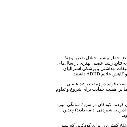
عرض خطر بیشتر اختلال نقص توجه/
نجر به نتایج رشد عصبی بهتری در سال‌های
قیقات بهداشتی و پزشکی استرالیای
کن است فواید درازمدت رشد عصبی
ما بر اهمیت حمایت برای شروع و تداوم
بلفورت و همکارانش پیامدهای رشد عصبی 586 نوزاد متولد شده در کمتر از هفته 33 بارداری در یکی از پنج مرکز پری ناتال استرالیا را بررسی کردند. کودکان در سن 7 سالگی مورد
دین به شیردهی ادامه دادند) چندین
به طور کلی، تیم دریافت که مصرف شیر مادر با ضریب هوشی بالاتر و نمرات خواندن و ریاضی بالاتر مرتبط است. والدین همچنین علائم ADHD کمتری را برای کودکانی که شیر