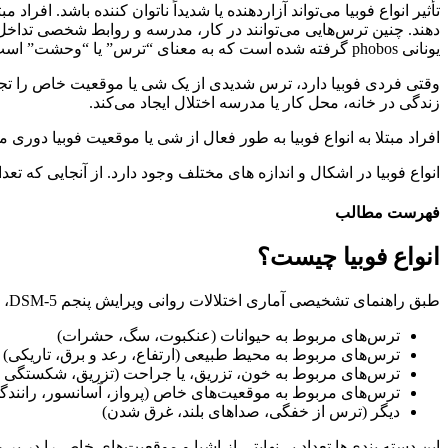
تأثیر انواع فوبیا می‌تواند آزاردهنده یا شدیداً ناتوان کننده باشد. افر
دهند. چنین ترس‌هایی می‌توانند در کار، مدرسه و روابط شخصی تداخل
یونانی phobos گرفته شده است که به معنای “ترس” یا “وحشت” است.
وقتی فردی فوبیا دارد، ترس شدیدی از یک شی یا موقعیت خاص را تجربه
زندگی در خانه، محل کار یا مدرسه اختلال ایجاد می‌کند.
افراد مبتلا به انواع فوبیا به طور فعال از شی یا موقعیت فوبیا دوری 
انواع فوبیا در اشکال و اندازه های مختلف وجود دارد. از آنجایی که ت
فهرست مطالب
انواع فوبیا چیست؟
طبق راهنمای تشخیصی آماری اختلالات روانی ویرایش پنجم DSM-5، فوبیاهای خاص معمولاً در پنج دسته کلی قرار می‌گیرند و انواع فوبیا در روانشناسی عبارتند از:
ترس‌های مربوط به حیوانات (عنکبوت، سگ، حشرات)
ترس‌های مربوط به محیط طبیعی (ارتفاع، رعد و برق، تاریکی)
ترس‌های مربوط به خون، تزریق، یا جراحت (تزریق، شکستگی اس
ترس‌های مربوط به موقعیت‌های خاص (پرواز، آسانسور، رانندگ
دیگر (ترس از خفگی، صداهای بلند، غرق شدن)
این دسته بندی‌ها تعداد بی‌نهایتی از اشیا و موقعیت‌های خاص را در بر م