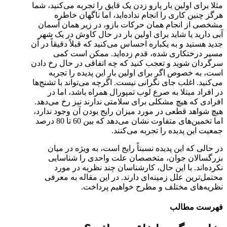
مثلا برای اولین بار پارو زدن یک قایق را تجربه می‌کنید، شما
هرگز چنین کاری را انجام نداده‌اید، اما ناگهان خاطره
مشخصی از انجام همان حرکات بازو، در زیر همان آسمان
آبی دارید یا شاید برای اولین بار در حال کاوش در یک شهر
جدید هستید و به یکباره احساس می‌کنید که قبلاً دقیقاً در آن
مسیر درختکاری شده، قدم زده‌اید. ممکن است کمی
سرگردان شوید و تعجب کنید که چه اتفاقی در حال رخ دادن
است، به خصوص اگر برای اولین بار این پدیده را تجربه
می‌کنید. اغلب جای نگرانی نیست. اگرچه می‌تواند با تشنج‌ها
در افراد مبتلا به صرع لوب تمپورال همراه باشد، اما در
افرادی که هیچ مشکلی برای سلامتی ندارند نیز رخ می‌دهد.
هیچ شواهد قطعی در مورد میزان رایج بودن آن وجود ندارد،
اما تخمین‌های متفاوت نشان می‌دهد که بین 60 تا 80 درصد
جمعیت این پدیده را تجربه می‌کنند.
در حالی که این پدیده نسبتاً رایج است، به ویژه در میان
بزرگسالان جوان، متخصصان علت واحدی را شناسایی
نکرده‌اند. با این حال، کارشناسان چند نظریه در مورد
محتمل‌ترین علل زمینه‌ای دارند. در این مقاله به معرفی
نظریه‌های مختلف و مطرح خواهیم پرداخت.
فهرست مطالب