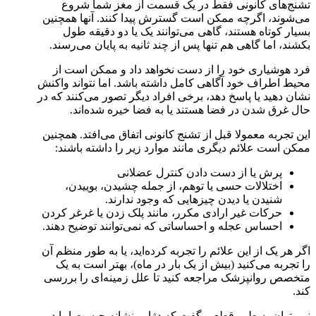
تشنج‌های کانونی فقط در یک قسمت از مغز شما شروع
می‌شوند، اگرچه ممکن است گسترش پیدا کنند. آنها همچنین
بسیار کوتاه هستند، گاهی می‌توانند یک یا دو دقیقه طول
بکشند، اما گاهی هم تنها پس از چند ثانیه به پایان می‌رسند.
فرد هوشیاری خود را از دست نخواهد داد و ممکن است از
محیط اطراف خود آگاهی کامل داشته باشد. اما نتواند واکنش
نشان دهید یا پاسخ دهد، برخی افراد دیگر تصور می‌کنند که در
حال غرق شدن در فضا هستند یا به فضا خیره شده‌اند.
این تجربه معمولا قبل از تشنج کانونی اتفاق می‌افتد. همچنین
ممکن است علائم دیگری مانند موارد زیر را داشته باشند:
پرش یا از دست دادن کنترل عضلانی
اختلالات حسی یا توهم، از جمله چشیدن، بوییدن،
شنیدن یا دیدن چیزهایی که وجود ندارند.
حرکات غیر ارادی مکرر، مانند پلک زدن یا غرغر کردن
احساس عجله و احساساتی که نمی‌توانند توضیح دهند.
اگر هر یک از این علائم را تجربه کرده‌اید، یا به طور منظم آن
را تجربه می‌کنید (بیش از یک بار در ماه)، بهتر است به یک
متخصص روانپزشک مراجعه کنید تا علل زمینه‌ای را بررسی
کند.
نمی‌توان به طور قطعی گفت که دژاوو نشانه چیست اما در