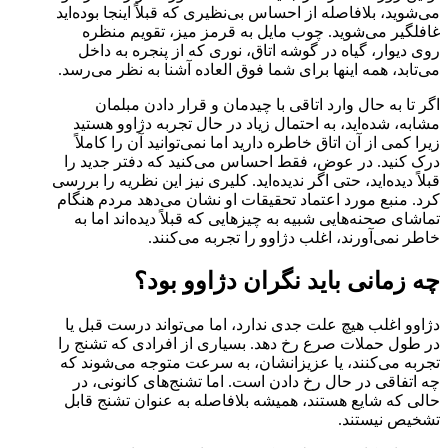
می‌شوید، بلافاصله از احساس بی‌نظیری که قبلاً اینجا بوده‌اید
غافلگیر می‌شوید. چوب مایل به قرمز میز، تقویم منظره
روی دیوار، گیاه در گوشه اتاق، نوری که از پنجره به داخل
می‌تابد، همه اینها برای شما فوق العاده آشنا به نظر می‌رسد.
اگر تا به حال وارد اتاقی با چیدمان و قرار دادن مبلمان
مشابه، شده‌اید، به احتمال زیاد در حال تجربه دژاوو هستید
زیرا کمی از آن اتاق خاطره دارید اما نمی‌توانید آن را کاملاً
درک کنید. در عوض، فقط احساس می‌کنید که دفتر جدید را
قبلاً دیده‌اید، حتی اگر ندیده‌اید. کلیری نیز این نظریه را بررسی
کرد. منبع مورد اعتماد تحقیقات او نشان می‌دهد مردم هنگام
تماشای صحنه‌هایی شبیه به چیزهایی که قبلاً دیده‌اند اما به
خاطر نمی‌آورند، اغلب دژاوو را تجربه می‌کنند.
چه زمانی باید نگران دژاوو بود؟
دژاوو اغلب هیچ علت جدی ندارد، اما می‌تواند درست قبل یا
در طول حملات صرع رخ دهد. بسیاری از افرادی که تشنج را
تجربه می‌کنند، یا عزیزانشان، به سرعت متوجه می‌شوند که
چه اتفاقی در حال رخ دادن است. اما تشنج‌های کانونی، در
حالی که شایع هستند، همیشه بلافاصله به عنوان تشنج قابل
تشخیص نیستند.