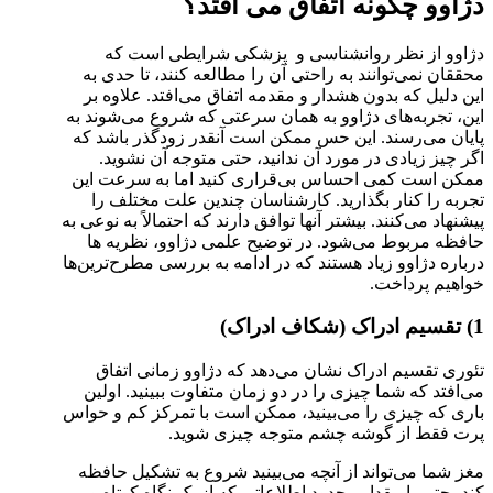
دژاوو چگونه اتفاق می افتد؟
دژاوو از نظر روانشناسی و پزشکی شرایطی است که
محققان نمی‌توانند به راحتی آن را مطالعه کنند، تا حدی به
این دلیل که بدون هشدار و مقدمه اتفاق می‌افتد. علاوه بر
این، تجربه‌های دژاوو به همان سرعتی که شروع می‌شوند به
پایان می‌رسند. این حس ممکن است آنقدر زودگذر باشد که
اگر چیز زیادی در مورد آن ندانید، حتی متوجه آن نشوید.
ممکن است کمی احساس بی‌قراری کنید اما به سرعت این
تجربه را کنار بگذارید. کارشناسان چندین علت مختلف را
پیشنهاد می‌کنند. بیشتر آنها توافق دارند که احتمالاً به نوعی به
حافظه مربوط می‌شود. در توضیح علمی دژاوو، نظریه‌ ها
درباره دژاوو زیاد هستند که در ادامه به بررسی مطرح‌ترین‌ها
خواهیم پرداخت.
1) تقسیم ادراک (شکاف ادراک)
تئوری تقسیم ادراک نشان می‌دهد که دژاوو زمانی اتفاق
می‌افتد که شما چیزی را در دو زمان متفاوت ببینید. اولین
باری که چیزی را می‌بینید، ممکن است با تمرکز کم و حواس
پرت فقط از گوشه چشم متوجه چیزی شوید.
مغز شما می‌تواند از آنچه می‌بینید شروع به تشکیل حافظه
کند، حتی با مقدار محدود اطلاعاتی که از یک نگاه کوتاه و