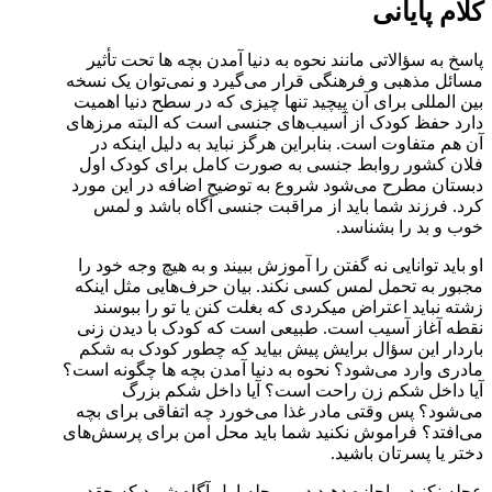
کلام پایانی
پاسخ به سؤالاتی مانند نحوه به دنیا آمدن بچه ها تحت تأثیر
مسائل مذهبی و فرهنگی قرار می‌گیرد و نمی‌توان یک نسخه
بین المللی برای آن پیچید تنها چیزی که در سطح دنیا اهمیت
دارد حفظ کودک از آسیب‌های جنسی است که البته مرزهای
آن هم متفاوت است. بنابراین هرگز نباید به دلیل اینکه در
فلان کشور روابط جنسی به صورت کامل برای کودک اول
دبستان مطرح می‌شود شروع به توضیح اضافه در این مورد
کرد. فرزند شما باید از مراقبت جنسی آگاه باشد و لمس
خوب و بد را بشناسد.
او باید توانایی نه گفتن را آموزش ببیند و به هیچ وجه خود را
مجبور به تحمل لمس کسی نکند. بیان حرف‌هایی مثل اینکه
زشته نباید اعتراض میکردی که بغلت کنن یا تو را ببوسند
نقطه آغاز آسیب است. طبیعی است که کودک با دیدن زنی
باردار این سؤال برایش پیش بیاید که چطور کودک به شکم
مادری وارد می‌شود؟ نحوه به دنیا آمدن بچه ها چگونه است؟
آیا داخل شکم زن راحت است؟ آیا داخل شکم بزرگ
می‌شود؟ پس وقتی مادر غذا می‌خورد چه اتفاقی برای بچه
می‌افتد؟ فراموش نکنید شما باید محل امن برای پرسش‌های
دختر یا پسرتان باشید.
عجله نکنید و اجازه دهید در مرحله اول آگاه شوید که چقدر