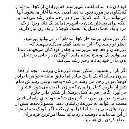
کودکان 4-5 ساله اغلب می‌پرسند که نوزادان از کجا آمده‌اند و
کنجکاوی در مورد نحوه به دنیا آمدن بچه ها آغاز می‌شود. آنها
می‌توانند درک کنند که یک نوزاد در رحم مادر رشد می‌کند، و
اینکه برای بچه‌دار شدن به اسپرم (مانند یک دانه ریز) از یک
مرد و یک تخمک (مثل یک تخمک کوچک) از یک زن نیاز دارید.
اگر فرزندتان بپرسد «از کجا آمده‌ام؟»، می‌توانید بپرسید،
«نظر تو چیست؟» این به شما کمک می‌کند بفهمید که
فرزندتان واقعاً چه می‌پرسد و چقدر کودکتان می‌فهمد. شما
می‌توانید یک توضیح ساده مانند “کودکان در جایی در داخل
بدن مادر خود به نام رحم رشد می‌کنند”.
اگر باردار هستید، ممکن است فرزندتان بپرسد: «بچه از کجا
بیرون می‌آید؟» یک پاسخ ساده اما دقیق مانند «خواهر یا برادر
کوچک تو در رحم من رشد می‌کند» بدهید. وقتی رشدش تمام
شد، از طریق کانال زایمان که واژن نامیده می‌شود، فشار
می‌آورد. گاهی هم به کمک پزشک از شکم مادر خارج
می‌شود. در این صورت اگر روی شکم خود جای زایمان قبلی
هست می‌توانید به فرزندتان نشان دهید. معمولاً بچه‌ها بیش از
این سؤال نمی‌پرسند اما فراموش نکنید اگر کودک شما بیش
از این می‌داند یا دوست دارد بداند شما امن‌ترین فرد برای
مطلع کردن وی هستید.