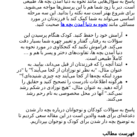
پاسخ به سؤال‌هایی مانند نحوه به دنیا آمدن بچه ها، طبیعی
است. دیر یا زود شما هم با این پرسش‌ها مواجه می‌شوید.
برای شروع بهتر است سه نکته را بدانید. این سه مرحله
اساسی می‌تواند به شما کمک کند با فرزندتان در مورد
مسائلی مانند
نحوه به دنیا آمدن بچه ها
صحبت کنید.
آرامش خود را حفظ کنید. کودک هنگام پرسیدن این
سؤالات به رفتار، گفتار و تغییر چهره شما بسیار دقت
می‌کند. فراموش نکنید که کنجکاوی در مورد نحوه به
دنیا آمدن بچه ها، تفاوت‌های دختر و پسر با هم و …
کاملاً طبیعی است.
ابتدا آنچه را که فرزندتان از قبل می‌داند، بیابید. به
عنوان مثال، “به نظر تو نوزادان از کجا می‌آیند؟” یا “در
مورد اینکه بچه‌ها از کجا می‌آیند چه چیزی شنیده‌ای؟”
هرگونه اطلاعات نادرست را تصحیح کنید و حقایق را
ارائه دهید. به عنوان مثال، “هیچ نوزادی در شکم رشد
نمی‌کند.” آنها در محل مخصوصی به نام رحم رشد
می‌کنند.
پاسخ به سؤالات کودکان و نوجوانان درباره بچه‌ دار شدن
دغدغه‌ای برای همه والدین است در این مقاله سعی کردیم تا
به توضیح بچه دار شدن برای کودک و نوجوان بپردازیم.
فهرست مطالب