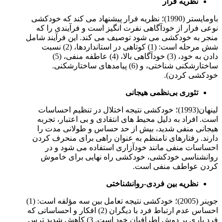
نظریه فرار
باومایستر (1990)؛ نظریه فرار پیشنهاد می کند که خودکشی
نوعی فرار از خودآگاهی نفرت انگیز است و فرآیندی را که
منجر به خودکشی می شود توصیف می کند. این فرآیند شامل
شش مرحله است: (1) کوتاهی در استانداردها، (2) نسبت
دادن به خود، (3) خودآگاهی بالا، (4) عاطفه منفی، (5)
ساختارشکنی شناختی، و (6) پیامدهای ساختارشکنی.
خودکشی کردن).
تئوری بی‌نظمی هیجانی
لینهان(1993)؛ خودکشی نتیجه اختلال در تنظیم احساسات
است. افراد به دلیل محیط های انتقادی و بی اعتبار، تجربه
هیجانی منفی شدید، بیش از حد حساس و طولانی مدت را
دارند. رفتارهای نامنظم به عنوان راهی برای منحرف کردن
احساسات منفی مانند خودآزاری استفاده می شود و در
روانشناسی خودکشی، خودکشی راه نهایی برای خاموش
کردن عواطف منفی است.
نظریه بین فردی-روانشناختی
جوینر (2005)؛ خودکشی نتیجه تعامل بین سه مؤلفه است: (1)
احساس عدم ارتباط فرد با دیگران (2) افکار و احساساتی که
فرد باری بر دوش اطرافیان خود است. 3) کاهش شدید ترس