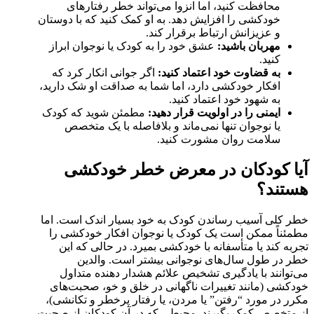
محافظت کنید، اما انزوا می‌تواند خطر رفتارهای
خودکشی را افزایش دهد. به او کمک کنید که با دوستان
و عزیزانش ارتباط برقرار کند.
مهربان باشید:
عشق خود را به کودک یا نوجوان ابراز
کنید.
به قضاوت خود اعتماد کنید:
اگر جوانی انکار کرد که
افکار خودکشی دارد، اما شما به صداقت او شک دارید،
به شهود خود اعتماد کنید.
ایمنی را در اولویت قرار دهید:
مطمئن شوید که کودک
یا نوجوان تنها نمی‌ماند و بلافاصله با یک متخصص
سلامت روان مشورت کنید.
آیا کودکان در معرض خطر خودکشی
هستند؟
خطر کلی آسیب رساندن کودک به خود بسیار اندک است. اما
مطمئناً ممکن است یک کودک یا نوجوان افکار خودکشی را
تجربه کند یا متأسفانه با خودکشی بمیرد. در حالی که این
خطر در طول سال‌های نوجوانی بیشتر است. والدین
می‌توانند با یادگیری تشخیص علائم هشدار دهنده متداول
خودکشی (مانند تغییرات ناگهانی در خلق و خو، صحبت‌های
مکرر در مورد “رفتن” یا مردن، یا رفتار پرخطر و تکانشی)،
از متخصص کمک بگیرند. محیطی که در آن کودکان از صحبت