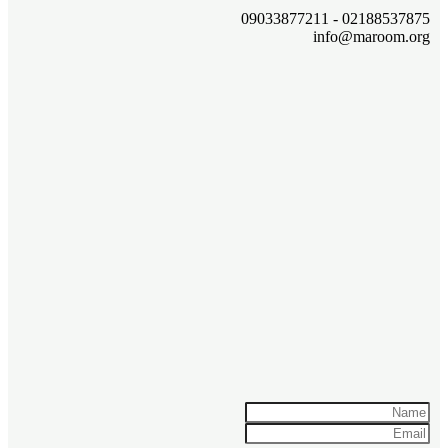
02188537875 - 09033877211
info@maroom.org