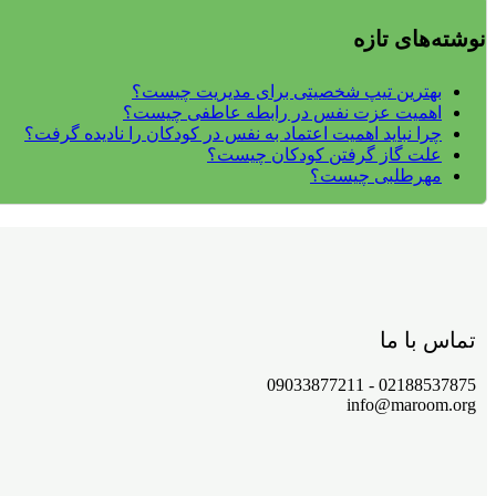
نوشته‌های تازه
بهترین تیپ شخصیتی برای مدیریت چیست؟
اهمیت عزت نفس در رابطه عاطفی چیست؟
چرا نباید اهمیت اعتماد به نفس در کودکان را نادیده گرفت؟
علت گاز گرفتن کودکان چیست؟
مهرطلبی چیست؟
تماس با ما
02188537875 - 09033877211
info@maroom.org