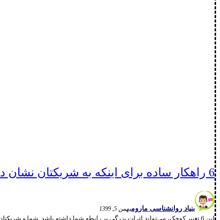
6 راهکار ساده برای اینکه به شریکتان نشان دهید، حواستان هست!
بنیاد روانشناسی ماروم
بهمن 5, 1399
این 6 تغییر کوچک، می‌­تواند اثرات بزرگی بر رابطه­ شما داشته باشد. شما و شریکتان شاید در اکثر مواقع با یکدیگر کنار بیایید، سازگار باشید و جز در موارد پیش پا افتاده و به ندرت با یکدیگر بحث کنید. داشتن ...