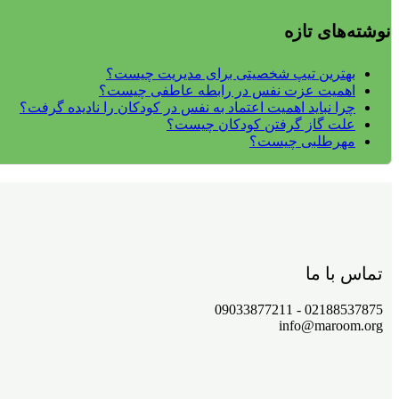
نوشته‌های تازه
بهترین تیپ شخصیتی برای مدیریت چیست؟
اهمیت عزت نفس در رابطه عاطفی چیست؟
چرا نباید اهمیت اعتماد به نفس در کودکان را نادیده گرفت؟
علت گاز گرفتن کودکان چیست؟
مهرطلبی چیست؟
تماس با ما
02188537875 - 09033877211
info@maroom.org