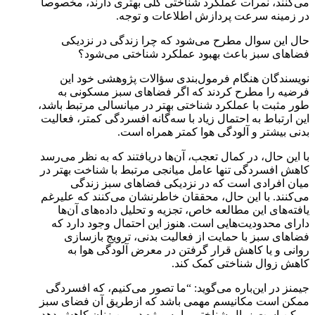
می‌کنند، نمرات عملکرد شناختی کلی بهتری دارند، مخصوصاً
در زمینه سرعت پردازش اطلاعات و توجه.
حال این سوال مطرح می‌شود که چرا زندگی در نزدیکی
فضاهای سبز باعث بهبود عملکرد شناختی می‌شود؟
نویسندگان هنگام فرمول‌بندی سؤالات پژوهشی خود این
فرضیه را مطرح کردند که اگر فضاهای سبز مسکونی به
طور مثبت با عملکرد شناختی بهتر در میانسالی مرتبط باشد،
این ارتباط به احتمال زیاد با سه‌گانه افسردگی کمتر، فعالیت
بدنی بیشتر و آلودگی هوا کمتر همراه است.
با این حال، در کمال تعجب، آن‌ها دریافتند که به نظر می‌رسد
کاهش افسردگی تنها عامل میانجی مرتبط با شناخت بهتر در
میان افرادی است که در نزدیکی فضاهای سبز زندگی
می‌کنند. با این حال، محققان خاطرنشان می‌کنند که علیرغم
یافته‌های این مطالعه خاص، تجزیه و تحلیل داده‌های آن‌ها
دارای محدودیت‌هایی است. هنوز این احتمال وجود دارد که
فضاهای سبز با حمایت از فعالیت بدنی، ترویج بازسازی
روانی و یا کاهش قرار گرفتن در معرض آلودگی هوا به
کاهش زوال شناختی کمک کند.
جیمنز در این‌باره می‌گوید: “ما تصور می‌کنیم، که افسردگی
ممکن است مکانیسم مهمی باشد که ازطریق آن فضای سبز
ممکن است زوال شناختی را به ویژه در بین زنان کاهش دهد،