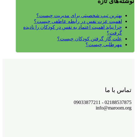
نوشته‌های تازه
بهترین تیپ شخصیتی برای مدیریت چیست؟
اهمیت عزت نفس در رابطه عاطفی چیست؟
چرا نباید اهمیت اعتماد به نفس در کودکان را نادیده
گرفت؟
علت گاز گرفتن کودکان چیست؟
مهرطلبی چیست؟
تماس با ما
02188537875 - 09033877211
info@maroom.org