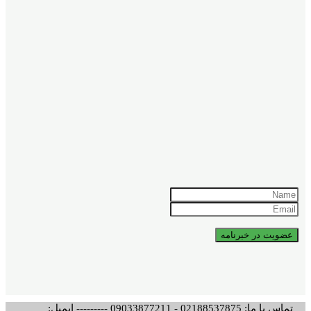
تماس با ما: 02188537875 - 09033877211 --------- ایمیل: