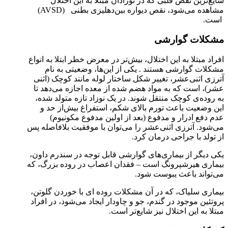
شایع‌ترین نقص قلبی که در نوزادان مبتلا به این اختلال
مشاهده می‌شود، نقص دیواره بین‌دهلیزی بطنی (AVSD)
است.
مشکلات گوارشی
افراد مبتلا به این اختلال، بیش‌تر در معرض خطر ابتلا به انواع
مشکلات گوارشی هستند . یکی از این‌ها، وضعیتی به نام
آترزی اثنی‌عشر، تغییر شکل ساختار لوله مانند کوچک (اثنی
عشر)، است که به مواد هضم شده از معده اجازه می‌دهد تا
به روده‌ی کوچک منتقل شوند. در یک نوزاد تازه متولد شده،
این وضعیت باعث تورم بالای شکم، استفراغ بیش‌از حد و
عدم دفع ادرار و مدفوع (بعد از اولین مدفوع مکونیوم)
می‌شود. آترزی اثنی‌عشر را می‌توان با موفقیت بلافاصله پس
از تولد با جراحی درمان کرد.
یکی دیگر از بیماری‌های گوارشی قابل توجه در سندرم داون،
بیماری هیرشپرونگ است – فقدان اعصاب در روده بزرگ، که
می‌تواند باعث یبوست شود.
بیماری سلیاک، که در آن مشکلات روده ای با خوردن گلوتن،
پروتئین موجود در گندم، جو و چاودار ایجاد می‌شود، در افراد
مبتلا به این اختلال نیز شایع‌تر است.