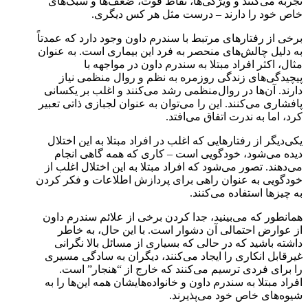
تجربه می‌کنند و ویژگی‌ها، نقاط قوت، ضعف‌ها و سبک‌های
خاص خود را دارند – درست مثل هر کس دیگری.
برخی از رفتارهای مرتبط با سندرم داون وجود دارد که عمدتاً
به دلیل چالش‌های منحصر به فرد این بیماری است. به عنوان
مثال، اکثر افراد مبتلا به سندرم داون در مواجهه با
پیچیدگی‌های زندگی روزمره به نظم و روال منظمی نیاز
دارند. آن‌ها در روال‌منظمی رشد می‌کنند و اغلب بر یکسانی
پافشاری می‌کنند. این را می‌توان به عنوان لجبازی ذاتی تعبیر
کرد، اما به ندرت اتفاق می‌افتد.
یکی‌دیگر از رفتارهایی که اغلب در افراد مبتلا به این اختلال
دیده می‌شود، خودگویی است – کاری که همه گاهی انجام
می‌دهند. تصور می‌شود که افراد مبتلا به این اختلال اغلب از
خودگویی به عنوان راهی برای پردازش اطلاعات و فکر کردن
به چیزها استفاده می‌کنند.
همانطور که می‌بینید، جدا کردن برخی از علائم سندرم داون
از عوارض احتمالی آن دشوار است. با این حال، به خاطر
داشته باشید که در حالی که بسیاری از مسائل بالا نگرانی
غیرقابل انکاری را ایجاد می‌کنند، دیگران به سادگی مسیری
را برای فردی ترسیم می‌کنند که خارج از “هنجار” است.
افراد مبتلا به سندرم داون و خانواده‌هایشان همه این‌ها را به
شیوه‌های خاص خود می‌پذیرند.