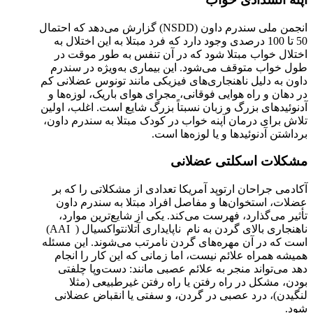
انجمن ملی سندرم داون (NSDD) گزارش می‌دهد که احتمال
50 تا 100 درصدی وجود دارد که فرد مبتلا به این اختلال به
اختلال خواب مبتلا شود که در آن تنفس به طور موقت در
طول خواب متوقف می‌شود. این بیماری به‌ویژه در سندرم
داون به دلیل ناهنجاری‌های فیزیکی مانند تونوس عضلانی کم
در دهان و راه هوایی فوقانی، مجرای هوای باریک، لوزه‌ها و
آدنوئیدهای بزرگ و زبان نسبتاً بزرگ شایع است. اغلب، اولین
تلاش برای درمان آپنه خواب در کودک مبتلا به سندرم داون،
برداشتن آدنوئیدها و یا لوزه‌ها است.
مشکلات اسکلتی عضلانی
آکادمی جراحان ارتوپد آمریکا تعدادی از مشکلاتی را که بر
عضلات، استخوان‌ها و مفاصل افراد مبتلا به سندرم داون
تأثیر می‌گذارد، فهرست می‌کند. یکی از شایع‌ترین موارد،
ناهنجاری بالای گردن به نام ناپایداری آتلانتواکسیال ( AAI)
است که در آن مهره‌های گردن نامرتب می‌شوند. این مسئله
همیشه همراه علائم نیست، اما زمانی که این کار را انجام
دهد می‌تواند منجر به علائم عصبی مانند: دست‌و‌پا چلفتی
بودن، مشکل در راه رفتن یا راه رفتن غیرطبیعی (مثلا
لنگیدن)، درد عصبی در گردن، و سفتی یا انقباض عضلانی
شود.