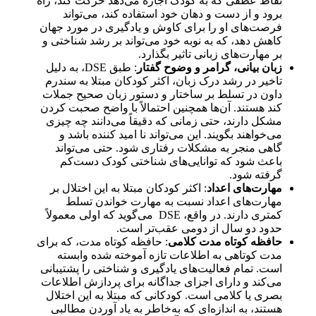
نقاط عطفی که به کودک اجازه می‌دهد حرکت کند، راه
برود و از دست و دهان خود استفاده کند، می‌تواند
فرصت‌های او را برای کاوش و یادگیری در مورد جهان
کاهش دهد، که به نوبه خود می‌تواند بر رشد شناختی و
بر مهارت‌های زبانی تاثیر بگذارد.
زبان بیانی، گرامر و وضوح گفتار
: طبق DSE، به دلیل
تاخیر در رشد درک زبان، اکثر کودکان مبتلا به سندرم
داون در تسلط بر ساختار و دستور زبان صحیح جملات
کند هستند. آن‌ها همچنین احتمالاً با واضح صحبت کردن
مشکل دارند، حتی زمانی که دقیقاً می‌دانند چه چیزی
می‌خواهند بگویند. این می‌تواند نا امید کننده باشد و
گاهی منجر به مشکلات رفتاری شود. حتی می‌تواند
باعث شود که توانایی‌های شناختی کودک دست‌کم
گرفته شود.
مهارت‌های اعداد
: اکثر کودکان مبتلا به این اختلال بر
مهارت‌های اعداد نسبت به مهارت خواندن تسلط
کمتری دارند. در واقع، DSE می‌گوید که اولی معمولاً
حدود دو سال از دومی عقب‌تر است.
حافظه کوتاه مدت کلامی
: حافظه کوتاه مدت، که برای
مدت کوتاهی به اطلاعات تازه آموخته شده وابسته
است. تمام فعالیت‌های یادگیری و شناختی را پشتیبانی
می‌کند و دارای اجزای جداگانه برای پردازش اطلاعات
بصری یا کلامی است. کودکانی که مبتلا به این اختلال
هستند، به اندازه‌ای که به‌خاطر به یاد آوردن مطالبی