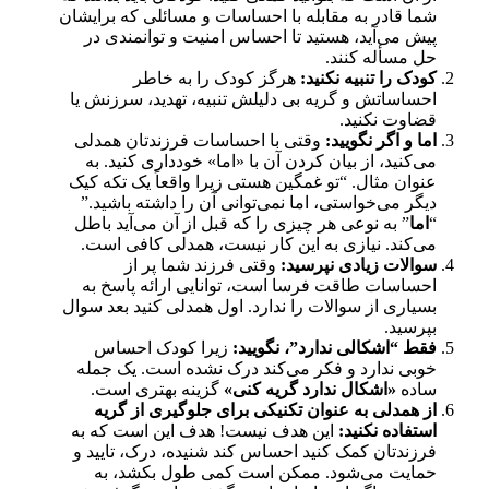
شما قادر به مقابله با احساسات و مسائلی که برایشان
پیش می‌آید، هستید تا احساس امنیت و توانمندی در
حل مسأله کنند.
کودک را تنبیه نکنید:
هرگز کودک را به خاطر
احساساتش و گریه بی دلیلش تنبیه، تهدید، سرزنش یا
قضاوت نکنید.
اما و اگر نگویید:
وقتی با احساسات فرزندتان همدلی
می‌کنید، از بیان کردن آن با «اما» خودداری کنید. به
عنوان مثال. “تو غمگین هستی زیرا واقعاً یک تکه کیک
دیگر می‌خواستی، اما نمی‌توانی آن را داشته باشید.”
“
اما
” به نوعی هر چیزی را که قبل از آن می‌آید باطل
می‌کند. نیازی به این کار نیست، همدلی کافی است.
سوالات زیادی نپرسید:
وقتی فرزند شما پر از
احساسات طاقت فرسا است، توانایی ارائه پاسخ به
بسیاری از سوالات را ندارد. اول همدلی کنید بعد سوال
بپرسید.
فقط “اشکالی ندارد”، نگویید:
زیرا کودک احساس
خوبی ندارد و فکر می‌کند درک نشده است. یک جمله
ساده
«اشکال ندارد گریه کنی»
گزینه بهتری است.
از همدلی به عنوان تکنیکی برای جلوگیری از گریه
استفاده نکنید:
این هدف نیست! هدف این است که به
فرزندتان کمک کنید احساس کند شنیده، درک، تایید و
حمایت می‌شود. ممکن است کمی طول بکشد، به