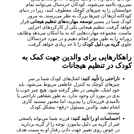
نمی‌رود ناامید می‌شوند. کودکان خردسال می‌توانند تمام
حواسشان را به چیزهای کوچک معطوف کنند، زیرا در دنیای
کودکانه آن‌ها آن چیزها بزرگ به نظر می‌رسند. به مرور
کودک شما در مسیر
توسعه مهارت‌های تنظیم هیجانی
قرار
خواهد گرفت. تنظیم هیجانی یکی از کارکردهای اجرایی
ماست. مجموعه مهارت‌هایی که به ما امکان می‌دهد وظایف
روزانه را به طور مؤثر انجام دهیم و در مورد خردسالان
جلوی
گریه بی دلیل کودک
را تا حد زیادی خواهد گرفت.
راهکارهایی برای والدین جهت کمک به
کودک در تنظیم هیجانات
ناراحتی را تأیید کنید:
اشک‌های کودک شما بر سر
چیزهای کوچک به کنترل عاطفی مربوط می‌شود. باید
خود اشک، طبیعی در نظر گرفته شود. هیچ چیز خوب یا
بدی در مورد آن وجود ندارد. به طور شفاهی ناراحتی یا
ناامیدی فرزندتان را بپذیرید، اما مجبور نیستید کاری
انجام دهید. والدین مسئول «رفع» مشکل کودک
نیستند.
احساسات او را تأیید کنید:
فرزند شما می‌تواند پاسخی
غیر از گریه بی دلیل بیاموزد. توجه را از گریه بردارید.
در عوض روی تغییر جهت دادن رفتار او به سمت هدف