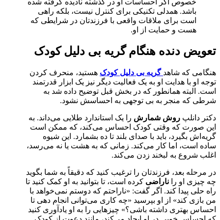
خصوص اگر احساسات او در گذشته نادیده گرفته شده
باشد. همدلی تکنیکی برای کنترل نیست، بلکه راهی
است برای ملاقات واقعی با فرزندتان در شرایطی که
هست و حمایت از او.
تعویض دنده هنگام گریه بی دلیل کودک
هنگامی که شاهد
گریه بی دلیل کودک
هستید، منحرف کردن
توجه او با هدایت او به یک فعالیت دیگر نیز یک ابزار قدرتمند
است. البته همانطور که در بخش قبل توضیح داده شد به
شرطی که منجر به بی توجهی به احساسش نشود.
دکتر دانلپ
روش شمارش
را یک استاندارد طلایی می‌داند. به
این صورت که وقتی کودک احساس می‌کند، که ممکن است
گریه‌اش بگیرد، باید با صدای بلند تا ده بشمارد. این شیوه
ساده است، اما کار می‌کند. زمانی که به هشت یا نه می‌رسد،
اغلب شروع به لبخند زدن می‌کند.
در مرحله بعد، فرزندتان را ترغیب کنید که دقیقاً به شما بگوید
چه چیزی او را
ناراضی
کرده است، تا بتوانید به او کمک کنید تا
راه حلی پیدا کند. اگر گفت: «ناراحتم که دوستم نمی‌خواهد با
من بازی کند» از او بپرسید «چه کاری می‌توانی انجام دهی تا
احساس بهتری داشته باشی؟» چیزهایی را به او یادآوری کنید
که احساس خوبی در او ایجاد می‌کند، مانند دعوت از کودک