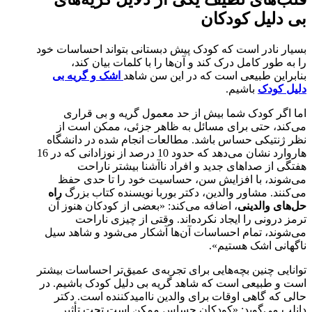
بی دلیل کودکان
بسیار نادر است که کودک پیش دبستانی بتواند احساسات خود
را به طور کامل درک کند و آن‌ها را با کلمات بیان کند،
بنابراین طبیعی است که در این سن شاهد
اشک و گریه بی
دلیل کودک
باشیم.
اما اگر کودک شما بیش از حد معمول گریه و بی قراری
می‌کند، حتی برای مسائل به ظاهر جزئی، ممکن است از
نظر ژنتیکی حساس باشد. مطالعات انجام شده در دانشگاه
هاروارد نشان می‌دهد که حدود 10 درصد از نوزادانی که در 16
هفتگی از صداهای جدید و افراد ناآشنا بیشتر ناراحت
می‌شوند، با افزایش سن، حساسیت خود را تا حدی حفظ
می‌کنند.
مشاور والدین، دکتر بوربا نویسنده کتاب بزرگ
راه
حل‌های والدینی
، اضافه می‌کند: «بعضی از کودکان هنوز آن
ترمز درونی را ایجاد نکرده‌اند. وقتی از چیزی ناراحت
می‌شوند، تمام احساسات آن‌ها آشکار می‌شود و شاهد سیل
ناگهانی اشک هستیم».
توانایی چنین بچه‌هایی برای تجربه‌ی عمیق‌تر احساسات بیشتر
است و طبیعی است که شاهد گریه بی دلیل کودک باشیم. در
حالی که گاهی اوقات برای والدین ناامیدکننده است. دکتر
دانلپ می‌گوید: «کودکان حساس ممکن است تحت تأثیر