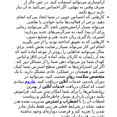
آرام‌سازی می‌توانید استفاده کنید. در عین حال از
صرف وقتی به تنهایی، اگر احساس می‌کنید به آن نیاز
دارید دریغ نکنید.
کارهایی که احساس خوبی در شما ایجاد می‌کند انجام
دهید. برخی از فعالیت‌ها مانند خواندن یا نقاشی
می‌تواند بسیار آرامش‌بخش باشد. اگر می‌توانید زمانی
برای آن پیدا کنید، به سرگرمی‌های جدید بپردازید:
آشپزی، یادگیری زبان جدید، هنر و صنایع دستی.
کارهایی که به تعویق انداخته بودید را از سر بگیرید.
انجام این کار می‌تواند بسیار رضایت بخش باشد. برای
مثال می‌توانید غذاهایی را زودتر از موعد آماده کنید که
بعد از زایمان به کارتان بیاید. آماده کردن اتاق و لباس
کودک شما نیز می‌تواند ذهن شما را از مسائل دور کند.
اگر این استراتژی‌ها به کاهش سطح استرس شما کمک
نمی‌کند و همچنان در عملکرد عادی مشکل دارید، با یک
متخصص سلامت روان
صحبت کنید. می‌توانید در
دوران پاندمی خدمات
آنلاین
دریافت کنید.
ماروم
بنیادی
است که امکان دریافت
خدمات آنلاین
از بهترین
روانشناس‌ها را برای شما امکان پذیر می‌کند. فراموش
نکنید دوران بارداری بسیار خاطره‌انگیز و زیباست
لحظات آن را با
اضطراب و استرس
مدیریت نشده هدر
ندهید. شاید در شرایط فعلی هر زنی فقط یکبار مادر
شدن را تجربه کند و فرصت دوباره‌ای وجود نداشته
باشد پس قدردان آن باشید.