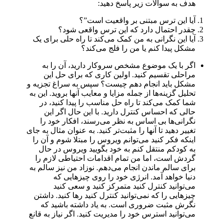
هدف به سوالات زیر پاسخ دهید:
آیا این ترس مبتنی بر واقعیت است”؟
چقدر احتمال دارد که این ترس واقعی شود؟
آیا این نگرانی به من کمک می‌کند تا راه حلی برای یک
مشکل پیدا کنم یا من را فلج می‌کند؟
اگر با یک موضوع مشخص سروکار دارید، آن را به
مراحلی تقسیم کنید. اولین کاری که برای حل این
مشکل باید انجام دهم چیست؟ سپس به سراغ تجزیه و
تحلیل گزینه‌ها از جمله مزایا و معایب آنها بروید. این به
شما کمک می‌کند تا راه حل مناسب را پیدا کنید، در
حالی که احساس کنترل دارید. با این حال اگر این
نگرانی‌ها بی اساس به نظر می‌رسند، افکار خود را
تغییر دهید تا آنها را مثبت‌تر کنید. به عنوان مثال به جای
اینکه فکر کنید می‌توانم ویروس را مبتلا شوم و آن را
به کودکم منتقل کنم به خود بگویید ویروس در حال
گردش است، اما من تمام اقدامات احتیاطی لازم را
برای سالم ماندن انجام می‌دهم. نوزاد من نیز سالم به
دنیا خواهد آمد. انرژی خود را روی چیزهایی که
می‌توانید کنترل کنید متمرکز کنید و سعی کنید
چیزهایی را که نمی‌توانید کنترل کنید رها کنید. داشتن
نگرش مثبت ضروری است. به یاد داشته باشید که
می‌توانید استرس خود را مدیریت کنید. اگر نیاز به قانع