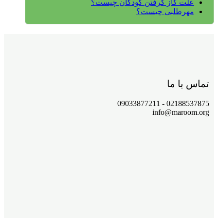
علت گاز گرفتن کودکان چیست؟
مهرطلبی چیست؟
تماس با ما
02188537875 - 09033877211
info@maroom.org