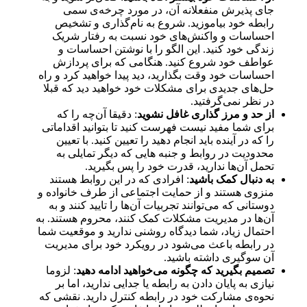
جای پذیرش منفعلانه آن، در مورد چرخه‌ی سمی
رابطه خود بیاموزید. شروع به نام‌گذاری و تشخیص
احساسات و واکنش‌های خود نسبت به رفتار شریک
زندگی خود کنید. این الگو را با نوشتن احساسات و
عواطف خود شروع کنید. هنگامی که برای پردازش
احساسات خود وقت بگذارید، دید پیدا خواهید کرد و راه
حل‌های جدیدی برای مشکلات خود خواهید دید که قبلا
در نظر نمی‌گرفتید.
از حد و مرز گذاری غافل نشوید
: دقیقا آن‌چه را که
برای شما مفید نیست فهرست کنید تا بتوانید اقداماتی
را که در آینده باید انجام دهید را تعیین کنید. با تعیین
محدودیت در روابط و جنبه هایی که دیگر تمایلی به
تحمل آن‌ها ندارید، قدرت خود را پس بگیرید.
به دنبال کمک باشید
: افرادی که در این روابط هستند
منزوی هستند و از حمایت اجتماعی از طرف خانواده و
دوستانی که می‌توانند تجربیات آن‌ها را تایید کنند و به
آن‌ها در مدیریت مشکلات کمک کنند، محروم هستند. به
احتمال زیاد، شما دیدگاه روشنی ندارید و موقعیت شما
در رابطه باعث می‌شود در رویکرد خود برای مدیریت
آن سوگیری داشته باشید.
تصمیم بگیرید که چگونه می‌خواهید ادامه دهید
: لزوما
نیازی به پایان دادن به رابطه یا جدایی ندارید، اما بر
نحوه‌ی مشارکت خود در رابطه کنترل دارید. نقشی که