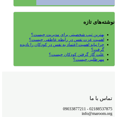
نوشته‌های تازه
بهترین تیپ شخصیتی برای مدیریت چیست؟
اهمیت عزت نفس در رابطه عاطفی چیست؟
چرا نباید اهمیت اعتماد به نفس در کودکان را نادیده
گرفت؟
علت گاز گرفتن کودکان چیست؟
مهرطلبی چیست؟
تماس با ما
02188537875 - 09033877211
info@maroom.org