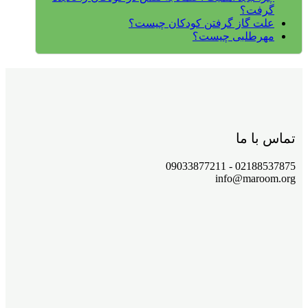
گرفت؟
علت گاز گرفتن کودکان چیست؟
مهرطلبی چیست؟
تماس با ما
02188537875 - 09033877211
info@maroom.org