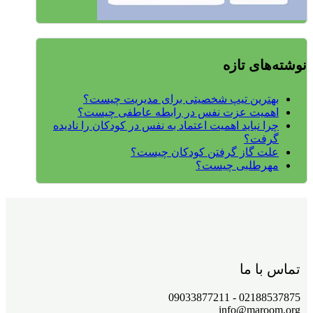
نوشته‌های تازه
بهترین تیپ شخصیتی برای مدیریت چیست؟
اهمیت عزت نفس در رابطه عاطفی چیست؟
چرا نباید اهمیت اعتماد به نفس در کودکان را نادیده
گرفت؟
علت گاز گرفتن کودکان چیست؟
مهرطلبی چیست؟
تماس با ما
02188537875 - 09033877211
info@maroom.org