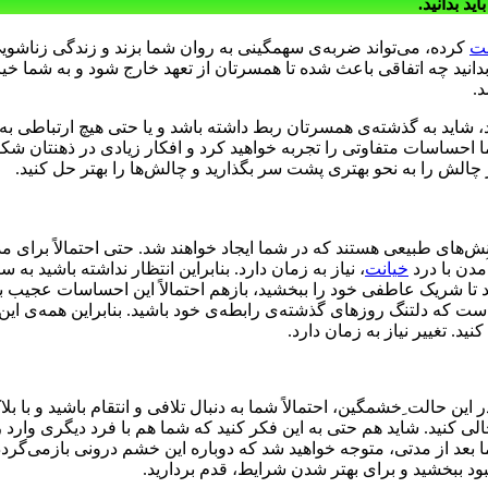
د بدانید.
نت
کرده، می‌تواند ضربه‌ی سهمگینی به روان شما بزند و زندگی زناشوی
نید چه اتفاقی باعث شده تا همسرتان از تعهد خارج شود و به شما خیانت 
د.
، شاید به گذشته‌ی همسرتان ربط داشته باشد و یا حتی هیچ ارتباطی به 
ا احساسات متفاوتی را تجربه خواهید کرد و افکار زیادی در ذهنتان شک
 چالش را به نحو بهتری پشت سر بگذارید و چالش‌ها را بهتر حل کنید.
های طبیعی هستند که در شما ایجاد خواهند شد. حتی احتمالاً برای م
مدن با درد
خیانت
، نیاز به زمان دارد. بنابراین انتظار نداشته باشید 
د تا شریک عاطفی خود را ببخشید، بازهم احتمالاً این احساسات عجیب ب
عی است که دلتنگ روزهای گذشته‌ی رابطه‌ی خود باشید. بنابراین همه‌ی این
. تغییر نیاز به زمان دارد.
 حالت ِخشمگین، احتمالاً شما به دنبال تلافی و انتقام باشید و با بل
کنید. شاید هم حتی به این فکر کنید که شما هم با فرد دیگری وارد راب
 اما بعد از مدتی، متوجه خواهید شد که دوباره این خشم درونی بازمی‌گردد
بود ببخشید و برای بهتر شدن شرایط، قدم بردارید.