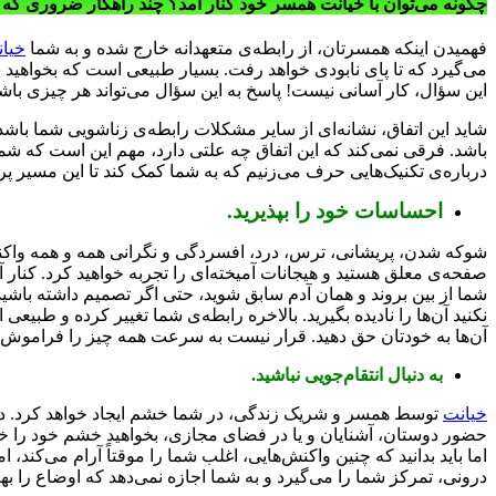
چگونه می‌توان با خیانت همسر خود کنار آمد؟ چند راهکار ضروری که بای
فهمیدن اینکه همسرتان، از رابطه‌ی متعهدانه خارج شده و به شما
خیا
می‌گیرد که تا پای نابودی خواهد رفت. بسیار طبیعی است که بخواهید بدا
این سؤال، کار آسانی نیست! پاسخ به این سؤال می‌تواند هر چیزی باش
شاید این اتفاق، نشانه‌ای از سایر مشکلات رابطه‌ی زناشویی شما باشد
باشد. فرقی نمی‌کند که این اتفاق چه علتی دارد، مهم این است که شم
درباره‌ی تکنیک‌هایی حرف می‌زنیم که به شما کمک کند تا این مسیر پر
احساسات خود را بپذیرید.
شوکه شدن، پریشانی، ترس، درد، افسردگی و نگرانی همه و همه واکنش‌
صفحه‌ی معلق هستید و هیجانات آمیخته‌ای را تجربه خواهید کرد. کنار آ
شما از بین بروند و همان آدم سابق شوید، حتی اگر تصمیم داشته باشی
نکنید آن‌ها را نادیده بگیرید. بالاخره رابطه‌ی شما تغییر کرده و طبی
آن‌ها به خودتان حق دهید. قرار نیست به سرعت همه چیز را فراموش کنید
به دنبال انتقام‌جویی نباشید.
خیانت
توسط همسر و شریک زندگی، در شما خشم ایجاد خواهد کرد. در این
حضور دوستان، آشنایان و یا در فضای مجازی، بخواهید خشم خود را خالی 
اما باید بدانید که چنین واکنش‌هایی، اغلب شما را موقتاً آرام می‌کند،
درونی، تمرکز شما را می‌گیرد و به شما اجازه نمی‌دهد که اوضاع را به