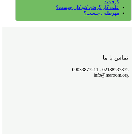
گرفت؟
علت گاز گرفتن کودکان چیست؟
مهرطلبی چیست؟
تماس با ما
02188537875 - 09033877211
info@maroom.org