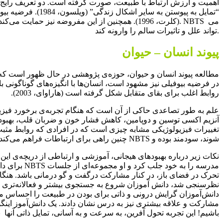
اهمیت و ارزش ارتباط با طبیعت، صورت گرفته است. دو تعریف رایج از
“تمایل به پیوستن 
(کلرت، 1996). همچنین از این مفروضه نیز حمایت می­
تواند علل و تاثیرات سالم را وارونه کند.
پیوند انسان – حیوان
در فرضیه بیوفیلی نیز م
روابط اغلب برای بقای متقابل شکل گرفته است (هاراوای، 2003).
علم به طور تصاعدی حاکی از آن است که هنگام تجربه‌ی برخورد فیزیکی
تغییرات فیزیولوژیکی مشابه چیزی است که در افرادی که روابط مثبت ب
شوند، سودمند بوده و NBTS چنین راهی برای ارتباطات فراهم می‌­کند.
نکات زیر درباره بهبودهای هیجانی، آموزشی و ارتباطی از دریچه‌­ی این
مدرسه را به
تحرک در فضای باز، در کنار مشارکت درگفت و گو درمانی باشد. هنگا
نظرسنجی شد، دانش آموزان شروع به جستجوی بیشتر و فعالانه­‌تری در مح
دانش‌آموزان گرایش درونی و ذاتی برای بودن در طبیعت را احساس می­‌کرد
مشارکت و علاقه بیشتری نیز به درس نشان دادند. یک دانش‌آموز اینگونه
باشیم! این تجربه تحول آفرین، به سرعت و به آسانی، تمایل ذاتی آن­ها