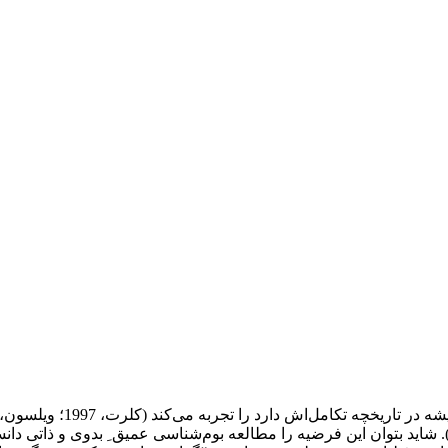
رتباط انسان با محیط، در جهت بقا را توصیف می­‌کند (ویلسون، 1993). شاید بتوان این فرضیه را مطالعه­ بوم‌­شناسی