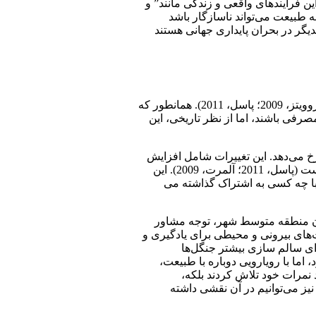
 فرآیندهای واقعی و زندگی مانند” و
انسانی نسبت به طبیعت می­‌تواند ناسازگار باشد
ر بحران پایداری جهانی هستند. NBTS ‌می­‌
مطالعه پیوند انسان و حیوان، حوزه­‌ی پژوهشی در حال ظهور است که بیشتر درباره رابطه هیجانی بین انسان و حیوانات را در بر می‌گیرد (هاروویتز، 2009؛ پاسل، 2011). همانطور که
تواند همراهی یا مصرفی باشند، اما از نظر تاریخی، این
خ می­‌دهد. این تغییرات شامل افزایش
آنزیم اکسی توسین و دوپامین، کاهش فشار خون و ضربان قلب، بهبود تناسب اندام، کاهش علائم افسردگی و اضطراب و کاهش بیماری­‌ها است (پاسل، 2011؛ آلمرت، 2009). این
ا چه کسی به اشتراک گذاشته می­‌
موزان منطقه متوسط شهر، توجه مشاور
 درمان شامل فرصت­‌های بیرونی و محیطی برای یادگیری و
ی سالم سازی بیشتر جنگل­‌ها
اما با رویارویی دوباره با طبیعت،
د نمرات خود تلاش کردند بلکه،
یز می­‌توانیم در آن نقشی داشته