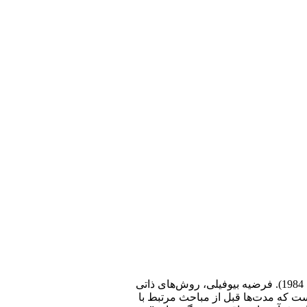
فرضیه بیوفیلی نشان می­‌دهد که نوع بشر ارتباط ذاتی با طبیعت که ریشه در تاریخچه تکامل‌اش دارد را تجربه می­‌کند (کلرت، 1997؛ ویلسون، 1984). فرضیه بیوفیلی، روش‌­های ذاتی
 عمیق ِ بدوی و ذاتی دانست که مدت­‌ها قبل از مباحث مرتبط با