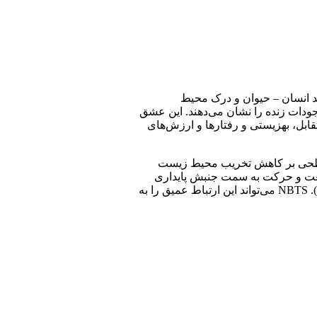
ند انسان – حیوان و درک محیط
ودات زنده را نشان می‌­دهند. این عشق
 طول عمر متقابل است. رویکرد درمانی مانند NBTS به دلیل طول عمر متقابل، بهزیستی و رفتارها و ارزش­‌های
یس در پاسخ به “بوم شناسی سطحی” معرفی شد (بودیان، 1995). بوم شناسی سطحی بر کاهش تخریب محیط زیست
بطه انسان و طبیعت و حرکت به سمت جنبش پایداری
جامع است (شپرد، 1995). خود پنداری بوم‎‌شناسی، به این معناست که فرد، ارتباط مستقیم‌اش با کره زمین را درک کند (دوال و سشن، 1958). NBTS می‌­تواند این ارتباط عمیق را به