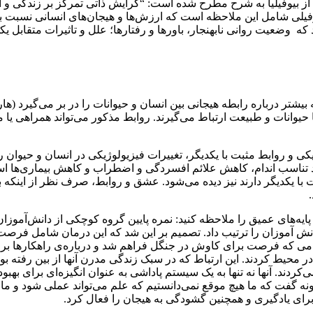
 بیوفیلیا به شرح مطرح شده است: “گرایش ذاتی تمرکز بر زندگی و این
به سایر اشکال زندگی” (ویلسون، 1984). فرضیه بیوفیلی شامل این ملاحظه است که ارزش­‌ها و هیجان­‌های 
‌کند که وضعیت روانی نابهنجار، باورها و رفتارها؛ علل و تاثیرات متقابل یکدیگر د
شهود است، انسان­‌ها با انگیزه­‎‌های گوناگونی با حیوانات و طبیعت ارتباط می‌­گیرند. روابط مذکور می­‌
 و روابط مثبت با یکدیگر، تغییرات فیزیولوژیکی در انسان و حیوان ر
ا یکدیگر دارند نیز دیده می‌شود. عشق و روابط، صرف نظر از اینکه ب
 پایه­‌های عمیق را ملاحظه کنید: نمره­ پایین گروه کوچکی از دانش‌­آ
 خود جلب کرد و او مجموعه‌ای از جلسات NBTS برای دانش آموزان را ترتیب داد. تصمیم بر این شد که این
می که فرصت برای کاوش در جنگل فراهم شد و درباره­‌ی راهکارها برا
یط کردند. این ارتباط که در سبک زندگی مدرن آن­ها از بین رفته بود، 
ند. آن­ها نه تنها به یک سیستم پاداشی به عنوان انگیزه‌­ای برای بهبو
 گفت که ما هیچ موقع نمی‌­دانستیم که علم می­‌تواند عملی شود و ما ن
 برای یادگیری و همچنین گشودگی به هیجان را فعال کرد.