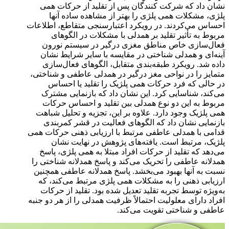
نشان داد که شرکت کنندگان پس از تقلید از حرکات همی
پلژی، مشکلات همی پلژی را بهتر از مشاهده ساده آنها
احساس می‌کردند. در رویکرد اعتبارسنجی متقاطع، اطلاعات
مربوط به تأثیر تقلید بر همدلی با مشکلات در الگوهای
فعال‌سازی خاص مناطق مغزی درگیر در سیستم نورون
آینه‌ای و همدلی شناختی در مقایسه با سایر شرایط نشان
داده شد. رویکرد طبقه‌بندی متقابل، الگوهای فعال‌سازی
متمایز را در نواحی مغز درگیر در همدلی عاطفی و شناختی،
در حالی که فرد حرکات همی پلژیک را تقلید یا احساس
می‌کند، شناسایی کرد. این نشان داد که بازنمایی مشترک
مربوط به این دو نوع همدلی بین تقلید و احساس حرکات
همی پلژیک وجود دارد. علاوه بر این، تجزیه و تحلیل شباهت
بازنمایی نشان داد که الگوهای فعالیت در قشر کمربندی
قدامی با همدلی عاطفی مرتبط با ارزیابی ذهنی حرکات همی
پلژیک، مرتبط است. یافته‌های پژوهش در نهایت نشان
می‌دهد که تقلید از حرکات افراد مبتلا به همی پلژی، پاسخ
همدلانه عاطفی را تحریک می‌کند و پاسخ همدلانه شناختی را
نسبت به آنها بهبود می‌بخشد. پاسخ همدلانه عاطفی همچنین
ارزیابی ذهنی را به مشکلات همی پلژی مرتبط می‌کند، که
به‌ویژه توسط تجربه تقلید تعدیل شده بود. تقلید از حرکات
افراد دارای معلولیت احتمالاً ظرفیت همدلی را از هر دو جنبه
عاطفی و شناختی تقویت می‌کند.