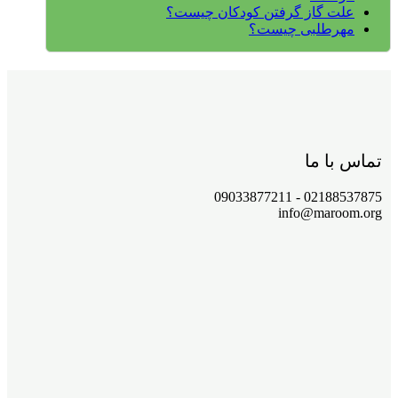
علت گاز گرفتن کودکان چیست؟
مهرطلبی چیست؟
تماس با ما
02188537875 - 09033877211
info@maroom.org