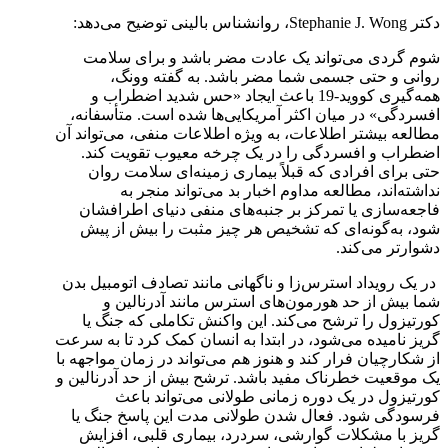
دکتر Stephanie J. Wong، روانشناس بالینی توضیح می‌دهد:
شوم گردی می‌تواند یک عادت مضر باشد و برای سلامت
روانی و حتی جسمی شما مضر باشد. به گفته وونگ،
همه‌گیری کووید-19 باعث ایجاد «حس شدید اضطراب و
افسردگی» در میان اکثر آمریکایی‌ها شده است. متأسفانه،
مطالعه بیشتر اطلاعات، به ویژه اطلاعات منفی، می‌تواند آن
اضطراب و افسردگی را در یک چرخه معیوب تقویت کند.
حتی برای افرادی که قبلاً بیماری زمینه‌ای سلامت روان
نداشته‌اند، مطالعه مداوم اخبار بد می‌تواند منجر به
فاجعه‌سازی یا تمرکز بر جنبه‌های منفی دنیای اطرافشان
شود، به‌گونه‌ای که تشخیص هر چیز مثبت را بیش از پیش
دشوارتر می‌کند.
در یک رویداد استرس‌زا و ناگهانی مانند تصادف اتومبیل بدن
شما بیش از حد هورمون‌های استرس مانند آدرنالین و
کورتیزول را ترشح می‌کند. این واکنش تکاملی که جنگ یا
گریز نامیده می‌شود، در ابتدا به انسان کمک کرد تا به سرعت
از شکارچیان فرار کند و هنوز هم می‌تواند در زمان مواجهه با
یک موقعیت خطرناک مفید باشد. ترشح بیش از حد آدرنالین و
کورتیزول در یک دوره زمانی طولانی می‌تواند باعث
فرسودگی شود. فعال شدن طولانی مدت این پاسخ جنگ یا
گریز با مشکلات گوارشی، سردرد، بیماری قلبی، افزایش