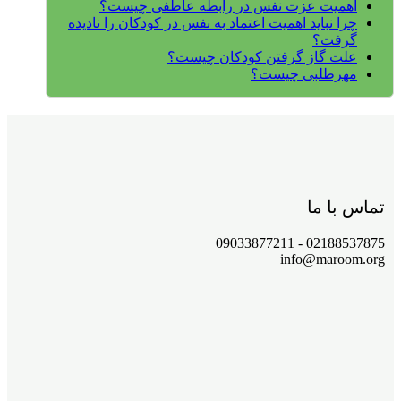
اهمیت عزت نفس در رابطه عاطفی چیست؟
چرا نباید اهمیت اعتماد به نفس در کودکان را نادیده
گرفت؟
علت گاز گرفتن کودکان چیست؟
مهرطلبی چیست؟
تماس با ما
02188537875 - 09033877211
info@maroom.org